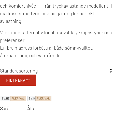
och komfortnivåer — från tryckavlastande modeller till
madrasser med zonindelad fjädring för perfekt
avlastning.
Vi erbjuder alternativ för alla sovstilar, kroppstyper och
preferenser.
En bra madrass förbättrar både sömnkvalitet,
återhämtning och välmående.
FILTRERA
SV.HEM UNIK
FLER VAL
SV.HEM UNIK
FLER VAL
Särö
Ålö