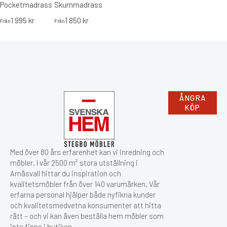
Pocketmadrass
Skummadrass
1 995
kr
1 850
kr
Från
Från
ÅNGRA
KÖP
Med över 80 års erfarenhet kan vi inredning och
möbler. I vår 2500 m² stora utställning i
Arnäsvall hittar du inspiration och
kvalitetsmöbler från över 140 varumärken. Vår
erfarna personal hjälper både nyfikna kunder
och kvalitetsmedvetna konsumenter att hitta
rätt – och vi kan även beställa hem möbler som
inte finns i butiken.