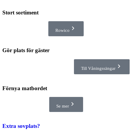
Stort sortiment
Rowico
Gör plats för gäster
Till Våningssängar
Förnya matbordet
Se mer
Extra sovplats?