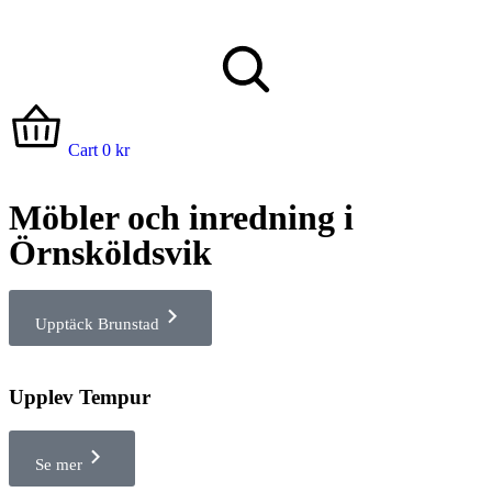
Cart
0
kr
Möbler och inredning i
Örnsköldsvik
Upptäck Brunstad
Upplev Tempur
Se mer