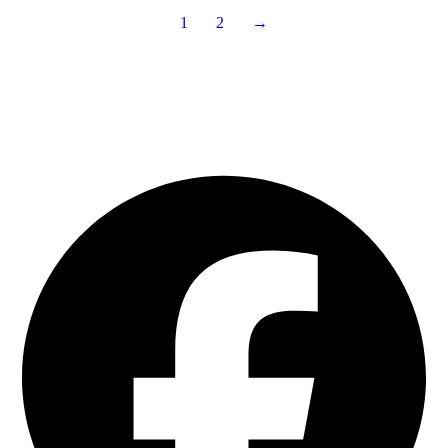
1
2
→