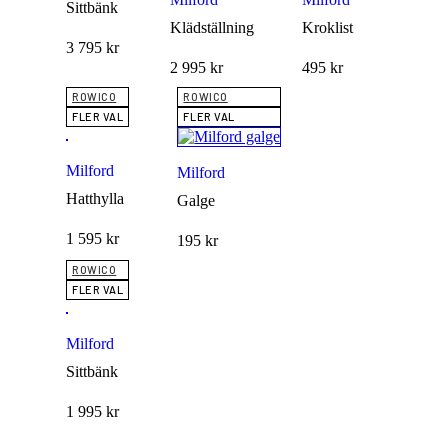
Sittbänk
Klädställning
Kroklist
3 795
kr
2 995
kr
495
kr
ROWICO
ROWICO
FLER VAL
FLER VAL
Milford
Milford
Hatthylla
Galge
1 595
kr
195
kr
ROWICO
FLER VAL
Milford
Sittbänk
1 995
kr