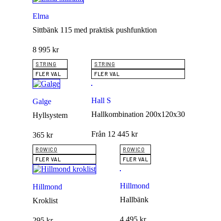
Elma
Sittbänk 115 med praktisk pushfunktion
8 995
kr
STRING
STRING
FLER VAL
FLER VAL
Hall S
Galge
Hallkombination 200x120x30
Hyllsystem
Från
12 445
kr
365
kr
ROWICO
ROWICO
FLER VAL
FLER VAL
Hillmond
Hillmond
Hallbänk
Kroklist
4 495
kr
295
kr