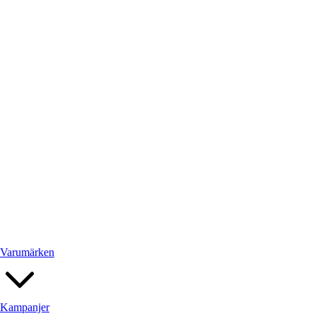
Stringhyllan
Utemöbler
Varumärken
Kampanjer