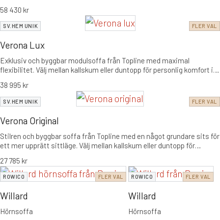
58 430
kr
SV.HEM UNIK
FLER VAL
Verona Lux
Exklusiv och byggbar modulsoffa från Topline med maximal
flexibilitet. Välj mellan kallskum eller duntopp för personlig komfort i
en tidlös design som passar alla hem.
38 995
kr
SV.HEM UNIK
FLER VAL
Verona Original
Stilren och byggbar soffa från Topline med en något grundare sits för
ett mer upprätt sittläge. Välj mellan kallskum eller duntopp för
personlig komfort i en tidlös skandinavisk design.
27 785
kr
ROWICO
FLER VAL
ROWICO
FLER VAL
Willard
Willard
Hörnsoffa
Hörnsoffa