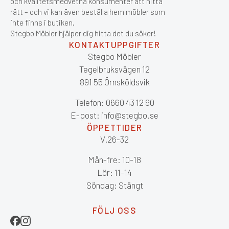
och kvalitetsmedvetna konsumenter att hitta
rätt – och vi kan även beställa hem möbler som
inte finns i butiken.
Stegbo Möbler hjälper dig hitta det du söker!
KONTAKTUPPGIFTER
Stegbo Möbler
Tegelbruksvägen 12
891 55 Örnsköldsvik
Telefon: 0660 43 12 90
E-post: info@stegbo.se
ÖPPETTIDER
V.26-32
Mån-fre: 10-18
Lör: 11-14
Söndag: Stängt
FÖLJ OSS