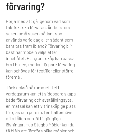
förvaring?
Börja med att gå igenom vad som
faktiskt ska förvaras. Är det stora
saker, små saker, sådant som
används varje dag eller sådant som
bara tas fram ibland? Förvaring blir
bäst när möbeln väljs efter
innehållet. Ett grunt skåp kan passa
bra i hallen, medan djupare förvaring
kan behövas för textilier eller större
föremål.
Tänk också på rummet. I ett
vardagsrum kan ett sideboard skapa
både förvaring och avställningsyta. I
en matsal kan ett vitrinskåp ge plats
för glas och porslin. I en hall behövs
ofta tåliga och lättillgängliga
lösningar. Hos Stegbo Möbler kan du
få hjälp att jämföra olika möbler och