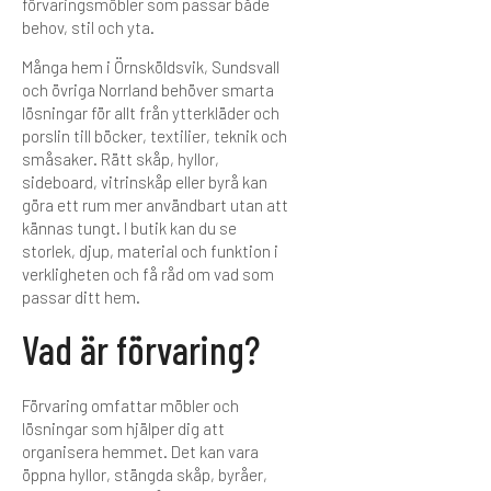
förvaringsmöbler som passar både
behov, stil och yta.
Många hem i Örnsköldsvik, Sundsvall
och övriga Norrland behöver smarta
lösningar för allt från ytterkläder och
porslin till böcker, textilier, teknik och
småsaker. Rätt skåp, hyllor,
sideboard, vitrinskåp eller byrå kan
göra ett rum mer användbart utan att
kännas tungt. I butik kan du se
storlek, djup, material och funktion i
verkligheten och få råd om vad som
passar ditt hem.
Vad är förvaring?
Förvaring omfattar möbler och
lösningar som hjälper dig att
organisera hemmet. Det kan vara
öppna hyllor, stängda skåp, byråer,