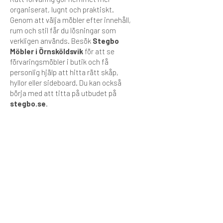
organiserat, lugnt och praktiskt.
Genom att välja möbler efter innehåll,
rum och stil får du lösningar som
verkligen används. Besök
Stegbo
Möbler i Örnsköldsvik
för att se
förvaringsmöbler i butik och få
personlig hjälp att hitta rätt skåp,
hyllor eller sideboard. Du kan också
börja med att titta på utbudet på
stegbo.se
.
ROWICO
FLER VAL
ROWICO
FLER VAL
Brooklyn
Brooklyn
TV-bänk
Sideboard
10 995
kr
14 995
kr