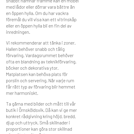
snabbt hamnar framme kan en möbel
med lådor eller dörrar vara bättre än
en öppen hylla. Om du har vackra
föremål du vill visa kan ett vitrinskåp
eller en öppen hylla bli en fin del av
inredningen.
Vi rekommenderar att tänka i zoner.
Hallen behöver snabb och tålig
förvaring. Vardagsrummet behöver
ofta en blandning av teknikförvaring,
böcker och dekorativa ytor.
Matplatsen kan behöva plats för
porslin och servering. När varje rum
får rätt typ av förvaring blir hemmet
mer harmoniskt.
Ta gärna med bilder och mått till vår
butik i Örnsköldsvik. Då kan vi ge mer
konkret rådgivning kring höjd, bredd,
djup och uttryck. Små skillnader i
proportioner kan göra stor skillnad