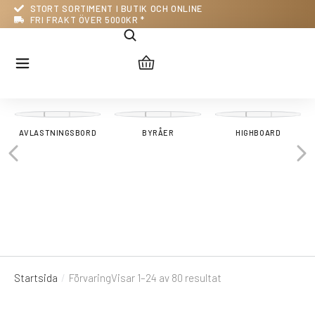
STORT SORTIMENT I BUTIK OCH ONLINE
FRI FRAKT ÖVER 5000KR *
AVLASTNINGSBORD
BYRÅER
HIGHBOARD
Startsida
Förvaring
Visar 1–24 av 80 resultat
Du är här: