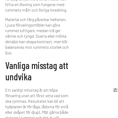
hitta en lösning som fungerar med
rummets mått och övriga inredning.
Material och färg påverkar helheten.
Ljusa förvaringsmöbler kan göra
rummet luftigare, medan trä ger
värme och tyngd. Svarta eller mörka
detaljer kan skapa kontrast, men bör
balanseras mot rummets storlek och
ljus.
Vanliga misstag att
undvika
Ett vanligt misstag är att köpa
förvaring utan att först veta vad som
ska rymmas. Resultatet kan bli att
hyllplanen är för låga, lådorna för små
eller skåpet för djupt. Mät gärna både
platsen i rummet och det du vill