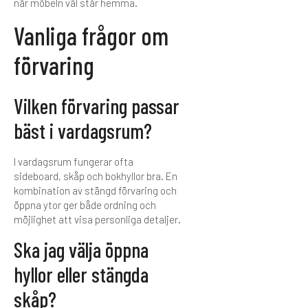
när möbeln väl står hemma.
Vanliga frågor om
förvaring
Vilken förvaring passar
bäst i vardagsrum?
I vardagsrum fungerar ofta
sideboard, skåp och bokhyllor bra. En
kombination av stängd förvaring och
öppna ytor ger både ordning och
möjlighet att visa personliga detaljer.
Ska jag välja öppna
hyllor eller stängda
skåp?