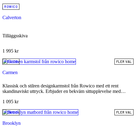
ROWICO
Calverton
Tilläggsskiva
1 995
kr
ROWICO
FLER VAL
Carmen
Klassisk och stilren designkarmstol från Rowico med ett rent
skandinaviskt uttryck. Erbjuder en bekväm sittupplevelse med
välbalanserade armstöd och finns i flera exklusiva utföranden för att
1 095
kr
passa varje inredningsstil.
ROWICO
FLER VAL
Brooklyn