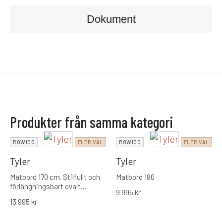
Dokument
Produkter från samma kategori
ROWICO
FLER VAL
ROWICO
FLER VAL
Tyler
Tyler
Matbord 170 cm.
Stilfullt och
Matbord 180
förlängningsbart ovalt
9 995
kr
matbord i massiv FSC®-
13 995
kr
certifierad ek från Rowico. En
inbjudande designklassiker