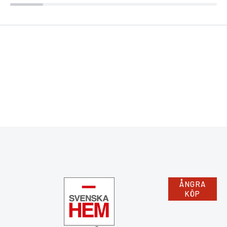
med inkluderad tilläggsskiva
som enkelt anpassas för
både vardag och festliga
sammankomster.
ÅNGRA
KÖP