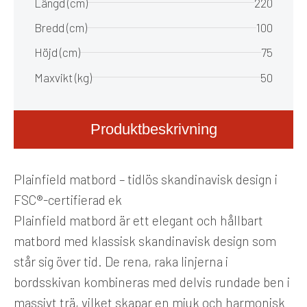
Längd (cm)
220
Bredd (cm)
100
Höjd (cm)
75
Maxvikt (kg)
50
Produktbeskrivning
Plainfield matbord – tidlös skandinavisk design i
FSC®-certifierad ek
Plainfield matbord är ett elegant och hållbart
matbord med klassisk skandinavisk design som
står sig över tid. De rena, raka linjerna i
bordsskivan kombineras med delvis rundade ben i
massivt trä, vilket skapar en mjuk och harmonisk