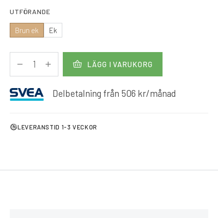
UTFÖRANDE
Brun ek
Ek
LÄGG I VARUKORG
Delbetalning från
506
kr
/månad
LEVERANSTID 1-3 VECKOR