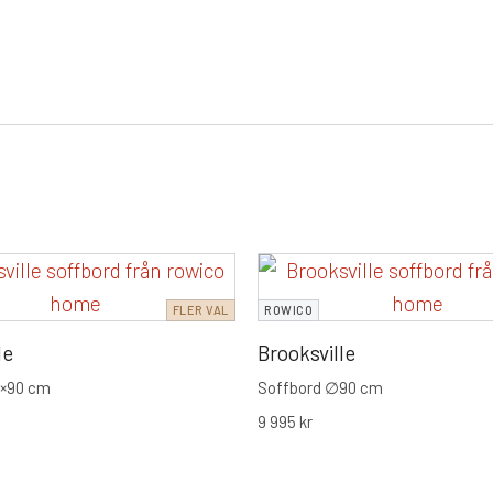
FLER VAL
ROWICO
le
Brooksville
0×90 cm
Soffbord ∅90 cm
9 995
kr