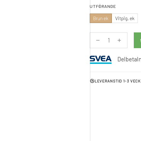
UTFÖRANDE
Brun ek
Vitpig. ek
Delbetaln
LEVERANSTID 1-3 VEC