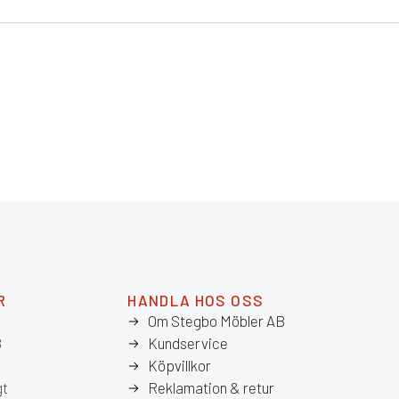
R
HANDLA HOS OSS
Om Stegbo Möbler AB
8
Kundservice
Köpvillkor
gt
Reklamation & retur