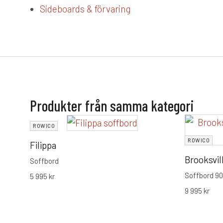
Sideboards & förvaring
Produkter från samma kategori
ROWICO
ROWICO
Filippa
Brooksvil
Soffbord
Soffbord 9
5 995
kr
9 995
kr