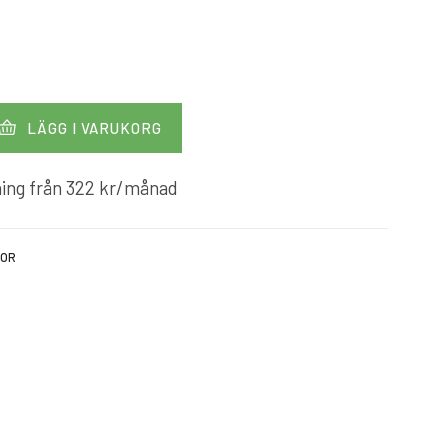
LÄGG I VARUKORG
ing från
322
kr
/månad
KOR