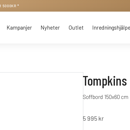
R 5000KR *
Kampanjer
Nyheter
Outlet
Inredningshjälp
Tompkins
Soffbord 150x60 cm
5 995
kr