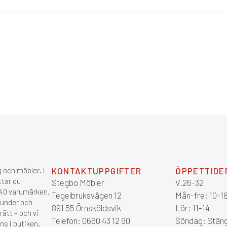
 och möbler. I
KONTAKTUPPGIFTER
ÖPPETTIDE
ttar du
Stegbo Möbler
V.26-32
 140 varumärken.
Tegelbruksvägen 12
Mån-fre: 10-1
kunder och
891 55 Örnsköldsvik
Lör: 11-14
ätt – och vi
Telefon: 0660 43 12 90
Söndag: Stän
ns i butiken.