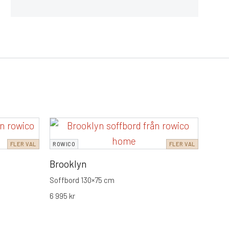
ROWI
FLER VAL
ROWICO
FLER VAL
Boxf
Brooklyn
Runt 
4 495
Soffbord 130×75 cm
6 995
kr