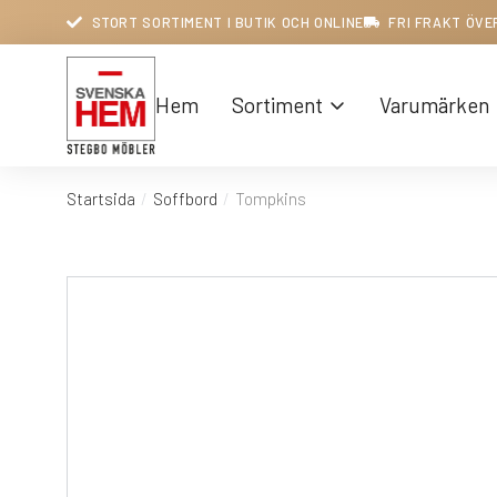
STORT SORTIMENT I BUTIK OCH ONLINE
FRI FRAKT ÖVE
Hem
Sortiment
Varumärken
Startsida
Soffbord
Tompkins
Du är här: