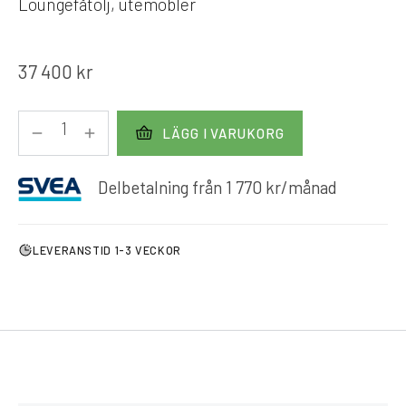
Loungefåtölj, utemöbler
37 400
kr
LÄGG I VARUKORG
Delbetalning från
1 770
kr
/månad
LEVERANSTID 1-3 VECKOR