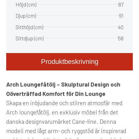
Höjd (cm)
87
Djup (cm)
91
Sitthöjd (cm)
40
Sittdjup (cm)
58
Produktbeskrivning
Arch Loungefåtölj – Skulptural Design och
Oöverträffad Komfort för Din Lounge
Skapa en inbjudande och stilren atmosfär med
Arch loungefåtölj
, en exklusiv möbel från det
danska designvarumärket
Cane-line
. Denna
modell med
lågt arm- och ryggstöd
är inspirerad