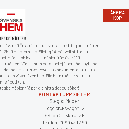
ÅNGRA
KÖP
ed över 80 års erfarenhet kan vi inredning och möbler. I
år 2500 m² stora utställning i Arnäsvall hittar du
nspiration och kvalitetsmöbler från över 140
arumärken. Vår erfarna personal hjälper både nyfikna
under och kvalitetsmedvetna konsumenter att hitta
ätt – och vi kan även beställa hem möbler som inte
inns i butiken.
tegbo Möbler hjälper dig hitta det du söker!
KONTAKTUPPGIFTER
Stegbo Möbler
Tegelbruksvägen 12
891 55 Örnsköldsvik
Telefon: 0660 43 12 90