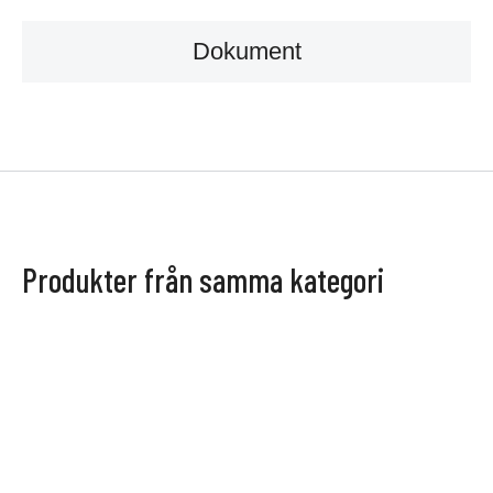
Dokument
Produkter från samma kategori
BRAFAB
BRAFAB
Slide fotpall
Slide fotpall
Brafab Slide fotpall är det
Brafab Slide fotpall är det
perfekta komplementet till
perfekta komplementet till