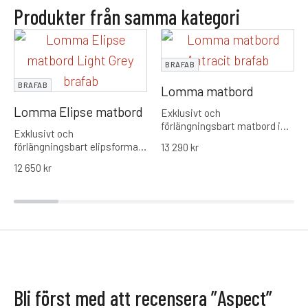
Produkter från samma kategori
BRAFAB
BRAFAB
Lomma matbord
Lomma Elipse matbord
Exklusivt och
förlängningsbart matbord i
Exklusivt och
aluminium från Brafab.
förlängningsbart elipsformat
13 290
kr
Utrustat med en smidig
matbord i aluminium från
butterfly-funktion på 120 cm
12 650
kr
Brafab. Utrustat med
som gör det enkelt att växla
rundade hörn för ökad
mellan vardag och fest med
gemenskap och en smidig
en maxlängd på hela 312 cm.
förlängningsfunktion som tar
bordet från 220 cm till en
maxlängd på 280 cm.
Bli först med att recensera ”Aspect”