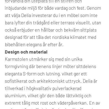
förvandla din uteplats till en stilren och
inbjudande miljö för både vardag och fest. Genom
att välja Delia investerar du i en möbel som inte
bara lyfter din trädgård eller terrass visuellt, utan
också erbjuder en hållbar och bekväm sittplats
designad för att tåla det nordiska klimatet med
bibehållen elegans år efter år.
Design och material
Karmstolen utmärker sig med sin unika
formgivning där benens linjer möter sittdelens
eleganta S-form och lutning, vilket ger ett
sofistikerat och arkitektoniskt uttryck. Delia är
tillverkad i högkvalitativ pulverlackerad
aluminium, vilket gör den både lättviktig och
extremt tålig mot rost och väderpåverkan. En av