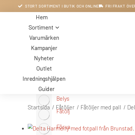
STORT SORTIMENT I BUTIK OCH ONLINE
FRI FRAKT ÖVE
Hem
Sortiment
Varumärken
Kampanjer
Nyheter
Outlet
Inredningshjälpen
Guider
Belysning
Du är här:
Startsida
Fåtöljer
Fåtöljer med pall
De
Fåtöljer
Förvaring