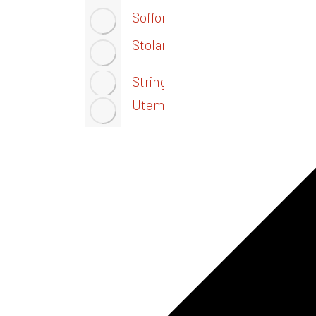
Soffor
Stolar
Stringhyllan
Utemöbler