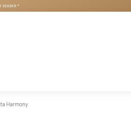
R 5000KR *
lta Harmony