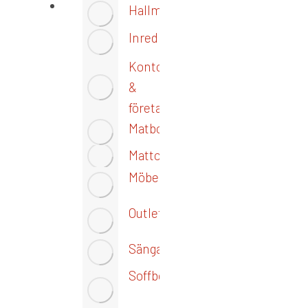
Hallmöbler
Inredning
Kontoret
&
företaget
Matbord
Mattor
Möbelvård
Outlet
Sängar
Soffbord