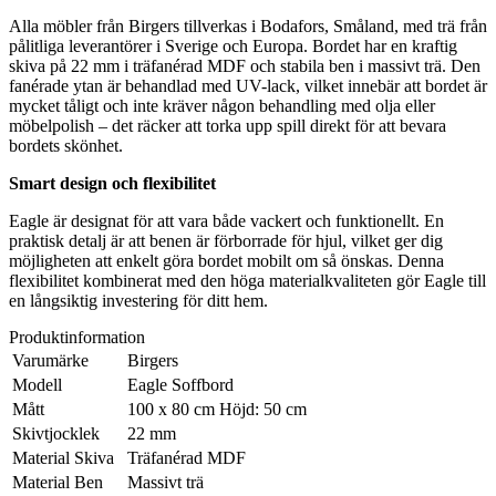
Alla möbler från Birgers tillverkas i Bodafors, Småland, med trä från
pålitliga leverantörer i Sverige och Europa. Bordet har en kraftig
skiva på 22 mm i träfanérad MDF och stabila ben i massivt trä. Den
fanérade ytan är behandlad med UV-lack, vilket innebär att bordet är
mycket tåligt och inte kräver någon behandling med olja eller
möbelpolish – det räcker att torka upp spill direkt för att bevara
bordets skönhet.
Smart design och flexibilitet
Eagle är designat för att vara både vackert och funktionellt. En
praktisk detalj är att benen är förborrade för hjul, vilket ger dig
möjligheten att enkelt göra bordet mobilt om så önskas. Denna
flexibilitet kombinerat med den höga materialkvaliteten gör Eagle till
en långsiktig investering för ditt hem.
Produktinformation
Varumärke
Birgers
Modell
Eagle Soffbord
Mått
100 x 80 cm Höjd: 50 cm
Skivtjocklek
22 mm
Material Skiva
Träfanérad MDF
Material Ben
Massivt trä