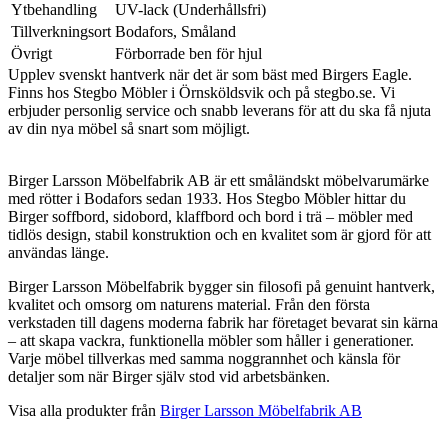
Ytbehandling
UV-lack (Underhållsfri)
Tillverkningsort
Bodafors, Småland
Övrigt
Förborrade ben för hjul
Upplev svenskt hantverk när det är som bäst med Birgers Eagle.
Finns hos Stegbo Möbler i Örnsköldsvik och på stegbo.se. Vi
erbjuder personlig service och snabb leverans för att du ska få njuta
av din nya möbel så snart som möjligt.
Birger Larsson Möbelfabrik AB är ett småländskt möbelvarumärke
med rötter i Bodafors sedan 1933. Hos Stegbo Möbler hittar du
Birger soffbord, sidobord, klaffbord och bord i trä – möbler med
tidlös design, stabil konstruktion och en kvalitet som är gjord för att
användas länge.
Birger Larsson Möbelfabrik bygger sin filosofi på genuint hantverk,
kvalitet och omsorg om naturens material. Från den första
verkstaden till dagens moderna fabrik har företaget bevarat sin kärna
– att skapa vackra, funktionella möbler som håller i generationer.
Varje möbel tillverkas med samma noggrannhet och känsla för
detaljer som när Birger själv stod vid arbetsbänken.
Visa alla produkter från
Birger Larsson Möbelfabrik AB