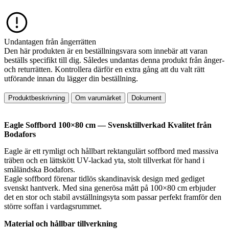
Undantagen från ångerrätten
Den här produkten är en beställningsvara som innebär att varan
beställs specifikt till dig. Således undantas denna produkt från ånger-
och returrätten. Kontrollera därför en extra gång att du valt rätt
utförande innan du lägger din beställning.
Produktbeskrivning
Om varumärket
Dokument
Eagle Soffbord 100×80 cm — Svensktillverkad Kvalitet från
Bodafors
Eagle är ett rymligt och hållbart rektangulärt soffbord med massiva
träben och en lättskött UV-lackad yta, stolt tillverkat för hand i
småländska Bodafors.
Eagle soffbord förenar tidlös skandinavisk design med gediget
svenskt hantverk. Med sina generösa mått på 100×80 cm erbjuder
det en stor och stabil avställningsyta som passar perfekt framför den
större soffan i vardagsrummet.
Material och hållbar tillverkning