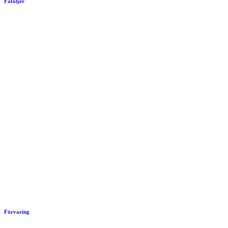
Fåtöljer
Förvaring