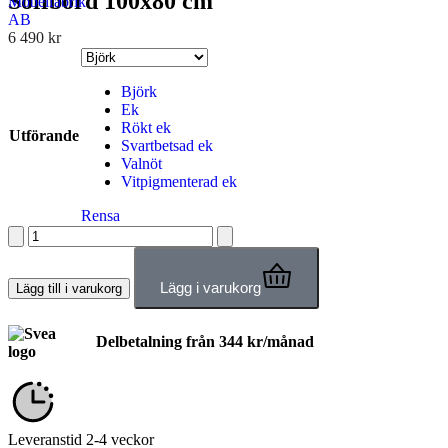
Soffbord 100x80 cm
6 490
kr
Björk
Ek
Rökt ek
Utförande
Svartbetsad ek
Valnöt
Vitpigmenterad ek
Rensa
Lägg i varukorg
Lägg till i varukorg
Delbetalning från
344
kr
/månad
Leveranstid 2-4 veckor