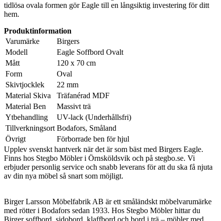
tidlösa ovala formen gör Eagle till en långsiktig investering för ditt
hem.
Produktinformation
Varumärke
Birgers
Modell
Eagle Soffbord Ovalt
Mått
120 x 70 cm
Form
Oval
Skivtjocklek
22 mm
Material Skiva
Träfanérad MDF
Material Ben
Massivt trä
Ytbehandling
UV-lack (Underhållsfri)
Tillverkningsort
Bodafors, Småland
Övrigt
Förborrade ben för hjul
Upplev svenskt hantverk när det är som bäst med Birgers Eagle.
Finns hos Stegbo Möbler i Örnsköldsvik och på stegbo.se. Vi
erbjuder personlig service och snabb leverans för att du ska få njuta
av din nya möbel så snart som möjligt.
Birger Larsson Möbelfabrik AB är ett småländskt möbelvarumärke
med rötter i Bodafors sedan 1933. Hos Stegbo Möbler hittar du
Birger soffbord, sidobord, klaffbord och bord i trä – möbler med