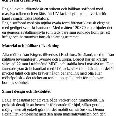
och Svenskt Hantverk
Eagle i ovalt utförande är ett stilrent och hållbart soffbord med
massiva träben och en lättskött UV-lackad yta, stolt tillverkat för
hand i småländska Bodafors.
Eagle soffbord med sin mjuka ovala form förenar klassisk elegans
med gediget svenskt hantverk. Med måtten 120×70 cm erbjuder det
en generös avställningsyta som tack vare sina rundade hörn ger ett
luftigt och harmoniskt intryck i vardagsrummet.
Material och hållbar tillverkning
Alla möbler från Birgers tillverkas i Bodafors, Småland, med trä från
pålitliga leverantörer i Sverige och Europa. Bordet har en kraftig
skiva på 22 mm i träfanérad MDF och stabila ben i massivt trä. Den
fanérade ytan är behandlad med UV-lack, vilket innebär att bordet är
mycket tåligt och inte kräver någon behandling med olja eller
möbelpolish – det räcker att torka upp spill direkt för att bevara
bordets skönhet.
Smart design och flexibilitet
Eagle är designat för att vara både vackert och funktionellt. En
praktisk detalj är att benen är förborrade för hjul, vilket ger dig
möjligheten att enkelt göra bordet mobilt om så önskas. Denna
flexibilitet kombinerat med den höga materialkvaliteten och den