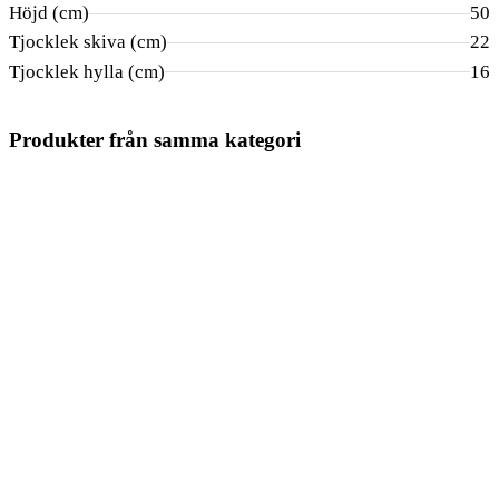
Höjd (cm)
50
Tjocklek skiva (cm)
22
Tjocklek hylla (cm)
16
Produkter från samma kategori
ROWICO
ROWICO
F
ROWICO
FLER VAL
Filippa
Arran
Boxford
Soffbord
Soffbord Ø52 
Runt soffbord Ø110 cm
5 995
kr
2 995
kr
4 495
kr