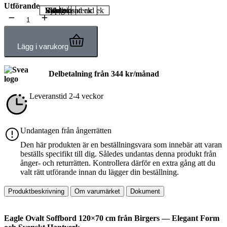
Utförande
Björk
Ek
Rökt ek
Svartbetsad ek
Valnöt
Vitpigmenterad ek
Lägg i varukorg
Delbetalning från
344
kr
/månad
Leveranstid 2-4 veckor
Undantagen från ångerrätten
Den här produkten är en beställningsvara som innebär att varan
beställs specifikt till dig. Således undantas denna produkt från
ånger- och returrätten. Kontrollera därför en extra gång att du
valt rätt utförande innan du lägger din beställning.
Produktbeskrivning
Om varumärket
Dokument
Eagle Ovalt Soffbord 120×70 cm från Birgers
— Elegant Form