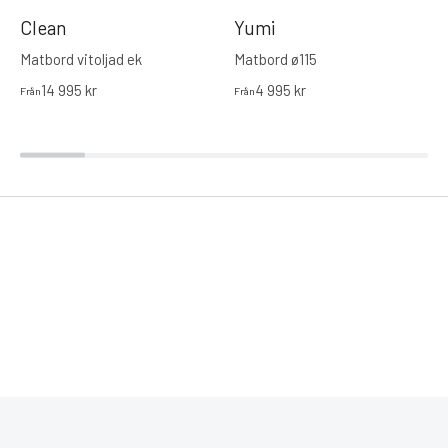
Clean
Yumi
Matbord vitoljad ek
Matbord ø115
14 995
kr
4 995
kr
Från
Från