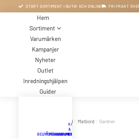
STORT SORTIMENT I BUTIK OCH ONLINE
FRI FRAKT ÖVE
Hem
Sortiment
Varumärken
Kampanjer
Nyheter
Outlet
Inredningshjälpen
Guider
Du är här:
Startsida
Matbord
Matbord
Gardner
KONTORET
&
BELYSNING
FÅTÖLJER
FÖRVARING
HALLMÖBLER
INREDNING
FÖRETAGET
MATBORD