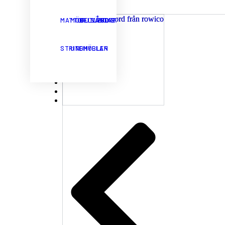
MATTOR
MÖBELVÅRD
OUTLET
SÄNGAR
SOFFBORD
SOFFOR
STOLAR
STRINGHYLLAN
UTEMÖBLER