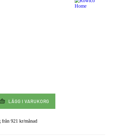
LÄGG I VARUKORG
g från
921
kr
/månad