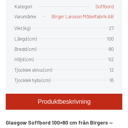
Kategori
Soffbord
Varumärke
Birger Larsson Möbelfabrik AB
Vikt (kg)
27
Längd (cm)
100
Bredd (cm)
80
Höjd (cm)
52
Tjocklek skiva (cm)
12
Tjocklek hylla (cm)
16
Produktbeskrivning
Glasgow Soffbord 100×80 cm från Birgers —