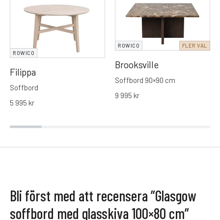
ROWICO
FLER VAL
ROWICO
Brooksville
Filippa
Soffbord 90×90 cm
Soffbord
9 995
kr
5 995
kr
Bli först med att recensera ”Glasgow
soffbord med glasskiva 100×80 cm”