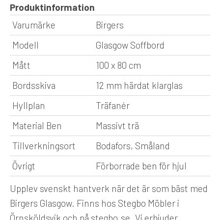
Produktinformation
Varumärke
Birgers
Modell
Glasgow Soffbord
Mått
100 x 80 cm
Bordsskiva
12 mm härdat klarglas
Hyllplan
Träfanér
Material Ben
Massivt trä
Tillverkningsort
Bodafors, Småland
Övrigt
Förborrade ben för hjul
Upplev svenskt hantverk när det är som bäst med
Birgers Glasgow. Finns hos Stegbo Möbler i
Örnsköldsvik och på stegbo.se. Vi erbjuder