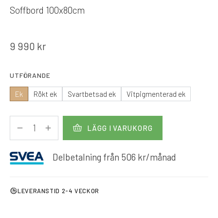
Soffbord 100x80cm
9 990
kr
UTFÖRANDE
Ek
Rökt ek
Svartbetsad ek
Vitpigmenterad ek
LÄGG I VARUKORG
Delbetalning från
506
kr
/månad
LEVERANSTID 2-4 VECKOR