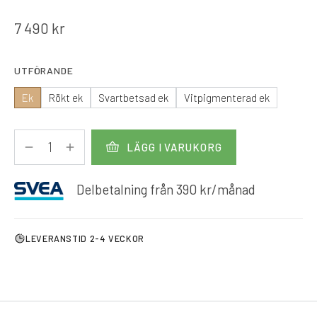
7 490
kr
UTFÖRANDE
Ek
Rökt ek
Svartbetsad ek
Vitpigmenterad ek
LÄGG I VARUKORG
Delbetalning från
390
kr
/månad
LEVERANSTID 2-4 VECKOR