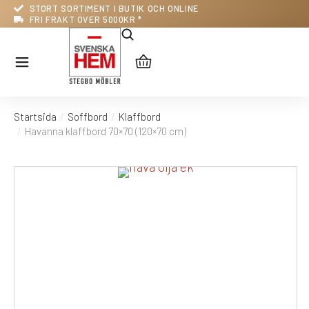
STORT SORTIMENT I BUTIK OCH ONLINE
FRI FRAKT ÖVER 5000KR *
Startsida
Soffbord
Klaffbord
Du är här:
Havanna klaffbord 70×70 (120×70 cm)