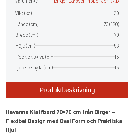
Varumärke
Birger Larsson Möbelfabrik AB
Vikt (kg)
20
Längd (cm)
70 (120)
Bredd (cm)
70
Höjd (cm)
53
Tjocklek skiva (cm)
16
Tjocklek hylla (cm)
16
Produktbeskrivning
Havanna Klaffbord 70×70 cm från Birger —
Flexibel Design med Oval Form och Praktiska
Hjul