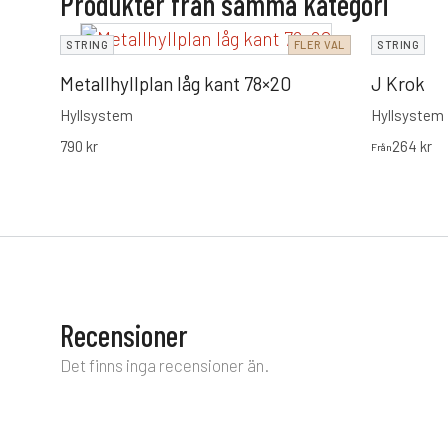
Produkter från samma kategori
STRING
FLER VAL
STRING
Metallhyllplan låg kant 78×20
J Krok
Hyllsystem
Hyllsystem
790
kr
264
kr
Från
Recensioner
Det finns inga recensioner än.