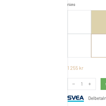
FÄRG
1 255
kr
Delbetaln