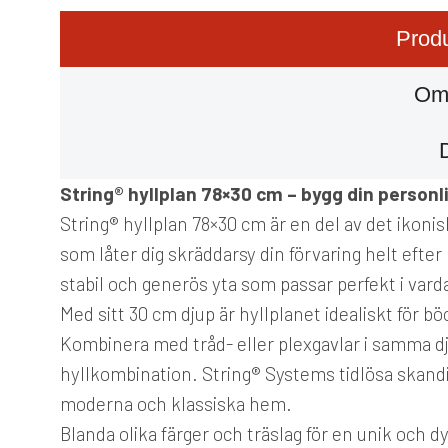
Produ
Om
String® hyllplan 78×30 cm – bygg din person
String® hyllplan 78×30 cm är en del av det ikoni
som låter dig skräddarsy din förvaring helt efter 
stabil och generös yta som passar perfekt i var
Med sitt 30 cm djup är hyllplanet idealiskt för bö
Kombinera med tråd- eller plexgavlar i samma dj
hyllkombination. String® Systems tidlösa skandi
moderna och klassiska hem.
Blanda olika färger och träslag för en unik och d