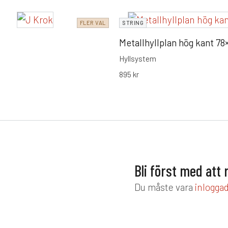
FLER VAL
STRING
Metallhyllplan hög kant 78
Hyllsystem
895
kr
Bli först med att
Du måste vara
inlogga