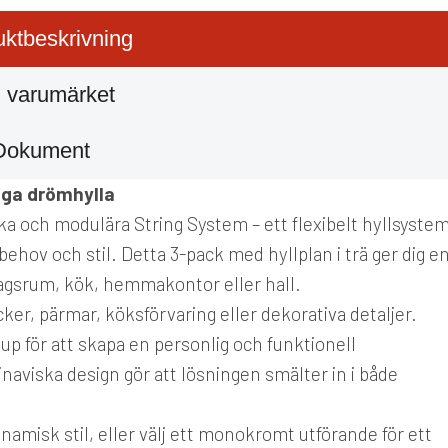
ktbeskrivning
 varumärket
Dokument
liga drömhylla
ska och modulära String System – ett flexibelt hyllsyste
behov och stil. Detta 3-pack med hyllplan i trä ger dig e
dagsrum, kök, hemmakontor eller hall.
cker, pärmar, köksförvaring eller dekorativa detaljer.
up för att skapa en personlig och funktionell
naviska design gör att lösningen smälter in i både
ynamisk stil, eller välj ett monokromt utförande för ett