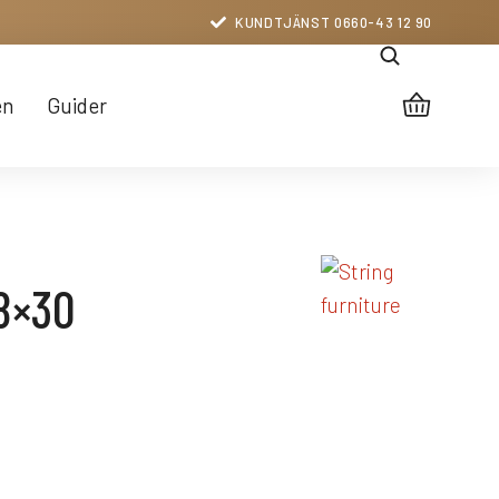
KUNDTJÄNST 0660-43 12 90
en
Guider
78×30