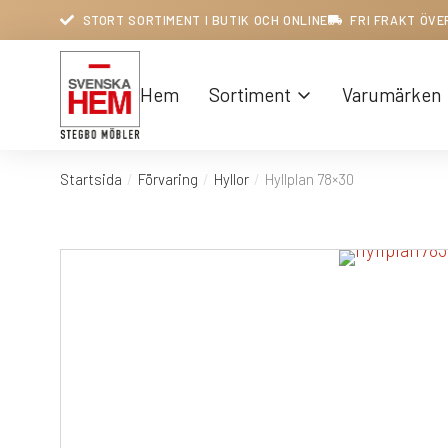
STORT SORTIMENT I BUTIK OCH ONLINE
FRI FRAKT ÖVE
Hem
Sortiment
Varumärken
Startsida
Förvaring
Hyllor
Hyllplan 78×30
Du är här: