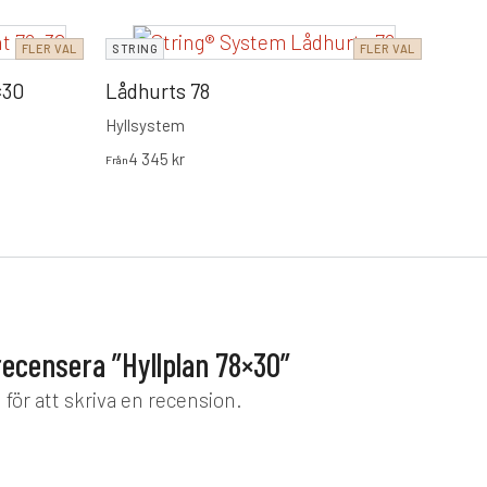
STRI
FLER VAL
STRING
FLER VAL
S-kr
×30
Lådhurts 78
Krok
Hyllsystem
209
kr
4 345
kr
Från
 recensera ”Hyllplan 78×30”
d
för att skriva en recension.