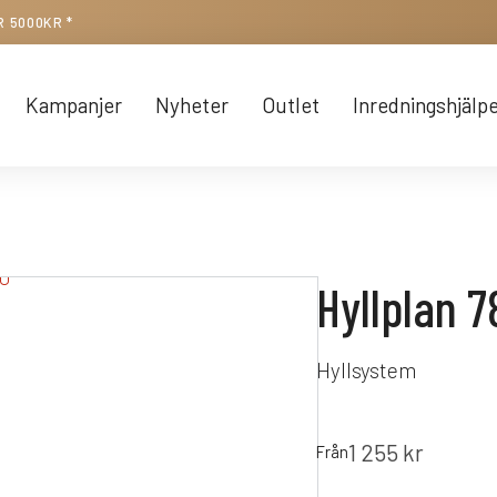
R 5000KR *
Kampanjer
Nyheter
Outlet
Inredningshjälp
Hyllplan 
Hyllsystem
1 255
kr
Från