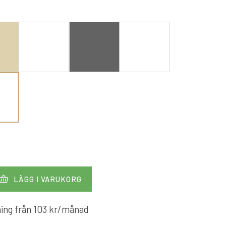
LÄGG I VARUKORG
ing från
103
kr
/månad