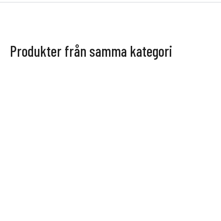
Produkter från samma kategori
STRING
FLER VAL
STRING
FLER VAL
Museum™ ljusstake
Museum sidobord
Hyllsystem
Hyllsystem
1 245
kr
3 145
kr