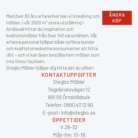
ÅNGRA
Med över 80 års erfarenhet kan vi inredning och
KÖP
möbler. I vår 2500 m² stora utställning i
Arnäsvall hittar du inspiration och
kvalitetsmöbler från över 140 varumärken. Vår
erfarna personal hjälper både nyfikna kunder
och kvalitetsmedvetna konsumenter att hitta
rätt – och vi kan även beställa hem möbler som
inte finns i butiken.
Stegbo Möbler hjälper dig hitta det du söker!
KONTAKTUPPGIFTER
Stegbo Möbler
Tegelbruksvägen 12
891 55 Örnsköldsvik
Telefon: 0660 43 12 90
E-post: info@stegbo.se
ÖPPETTIDER
V.26-32
Mån-fre: 10-18