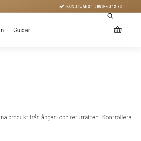
KUNDTJÄNST 0660-43 12 90
en
Guider
nna produkt från ånger- och returrätten. Kontrollera