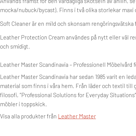
Används främst för den vardagliga skötseln av anilin, se
mocka/nubuck/bycast). Finns i två olika storlekar maxi 
Soft Cleaner är en mild och skonsam rengöringsvätska f
Leather Protection Cream användes på nytt eller väl reng
och smidigt.
Leather Master Scandinavia – Professionell Möbelvård 
Leather Master Scandinavia har sedan 1985 varit en le
material som finns i våra hem. Från läder och textil til
filosofi, ”Professional Solutions for Everyday Situation
möbler i toppskick.
Visa alla produkter från
Leather Master