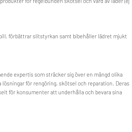
produkter för regelbunden skötsel och vård av läder (ej
l, förbättrar slitstyrkan samt bibehåller lädret mjukt
ående expertis som sträcker sig över en mängd olika
a lösningar för rengöring, skötsel och reparation. Deras
enkelt för konsumenter att underhålla och bevara sina