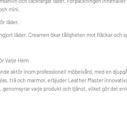
mianilin och täckfärgat läder. Förpackningen innehåller 
och mini.
ör läder.
jort läder. Creamen ökar tåligheten mot fläckar och spil
för Varje Hem
dande aktör inom professionell möbelvård, med en djupg
l glas, trä och marmor, erbjuder Leather Master innovativ
s”, genomsyrar varje produkt och tjänst, vilket gör det 