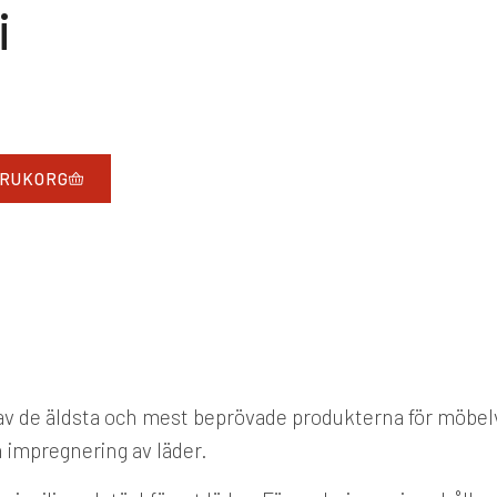
i
ARUKORG
 av de äldsta och mest beprövade produkterna för möbelv
h impregnering av läder.