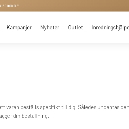
R 5000KR *
Kampanjer
Nyheter
Outlet
Inredningshjälp
t varan beställs specifikt till dig. Således undantas de
lägger din beställning.