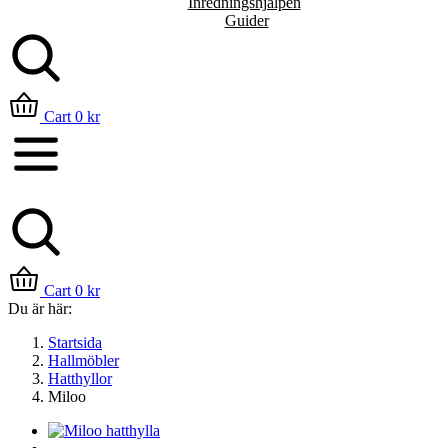
Inredningshjälpen
Guider
Sök
Cart
0
kr
Cart
0
kr
Du är här:
Startsida
Hallmöbler
Hatthyllor
Miloo