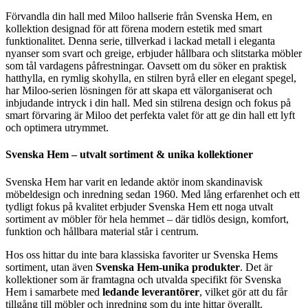
Förvandla din hall med Miloo hallserie från Svenska Hem, en
kollektion designad för att förena modern estetik med smart
funktionalitet. Denna serie, tillverkad i lackad metall i eleganta
nyanser som svart och greige, erbjuder hållbara och slitstarka möbler
som tål vardagens påfrestningar. Oavsett om du söker en praktisk
hatthylla, en rymlig skohylla, en stilren byrå eller en elegant spegel,
har Miloo-serien lösningen för att skapa ett välorganiserat och
inbjudande intryck i din hall. Med sin stilrena design och fokus på
smart förvaring är Miloo det perfekta valet för att ge din hall ett lyft
och optimera utrymmet.
Svenska Hem – utvalt sortiment & unika kollektioner
Svenska Hem har varit en ledande aktör inom skandinavisk
möbeldesign och inredning sedan 1960. Med lång erfarenhet och ett
tydligt fokus på kvalitet erbjuder Svenska Hem ett noga utvalt
sortiment av möbler för hela hemmet – där tidlös design, komfort,
funktion och hållbara material står i centrum.
Hos oss hittar du inte bara klassiska favoriter ur Svenska Hems
sortiment, utan även
Svenska Hem-unika produkter
. Det är
kollektioner som är framtagna och utvalda specifikt för Svenska
Hem i samarbete med
ledande leverantörer
, vilket gör att du får
tillgång till möbler och inredning som du inte hittar överallt.