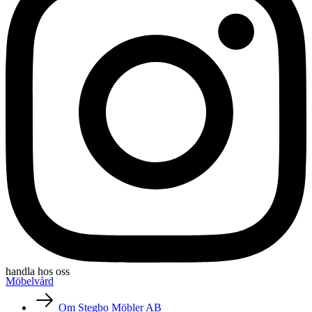
handla hos oss
Möbelvård
Om Stegbo Möbler AB