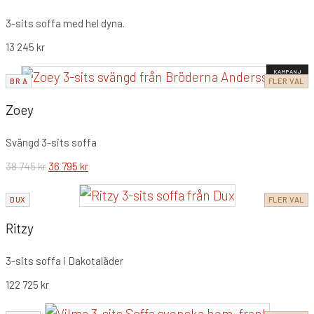
3-sits soffa med hel dyna.
13 245
kr
KAMPANJ
BR A
FLER VAL
Zoey
Svängd 3-sits soffa
38 745
kr
36 795
kr
DUX
FLER VAL
Ritzy
3-sits soffa i Dakotaläder
122 725
kr