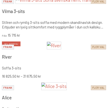
FRANK
FLER VAL
Vilma 3-sits
Stilren och rymlig 3-sits soffa med modern skandinavisk design.
Erbjuder en lyxig sittkomfort med ryggplymåer i dun och kallskum
för en mjuk och omfamnande känsla i vardagsrummet.
15 715
kr
Från
10% KAMPANJ
FRANK
FLER VAL
River
Soffa 3-sits
16 825,50
kr
–
31 675,50
kr
FRANK
FLER VAL
Alice