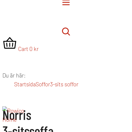
Cart
0
kr
Du är här:
Startsida
Soffor
3-sits soffor
Norris
3-sitssoffa