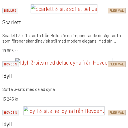
BELLUS
FLER VAL
Scarlett
Scarlett 3-sits soffa från Bellus är en imponerande designsoffa
som förenar skandinavisk stil med modern elegans. Med sin
generösa sittyta, mjuka kuddar och djupt omfamnande form,
19 995
kr
erbjuder den en oemotståndligt inbjudande sittupplevelse för
avkoppling och umgänge.
HOVDEN
FLER VAL
Idyll
Soffa 3-sits med delad dyna
13 245
kr
HOVDEN
FLER VAL
Idyll