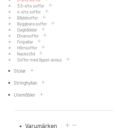
3,5-sits soffor
4-sits soffor
Bäddsoffor
Byggbara soffor
Dagbäddar
Divansoffor
Fotpallar
Hörnsoffor
Nackstöd
Soffor med öppet avslut
Stolar
Stringhyllan
Utemöbler
Varumärken