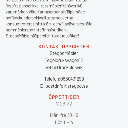
inspiration och kvalitetsmöbler från över 140
varumärken. Vår erfarna personal hjälper både
nyfikna kunder och kvalitetsmedvetna
konsumenter att hitta rätt – och vi kan även beställa
hem möbler som inte finns i butiken.
Stegbo Möbler hjälper dig hitta det du söker!
KONTAKTUPPGIFTER
Stegbo Möbler
Tegelbruksvägen 12
891 55 Örnsköldsvik
Telefon: 0660 43 12 90
E-post: info@stegbo.se
ÖPPETTIDER
V.26-32
Mån-fre: 10-18
Lör: 11-14