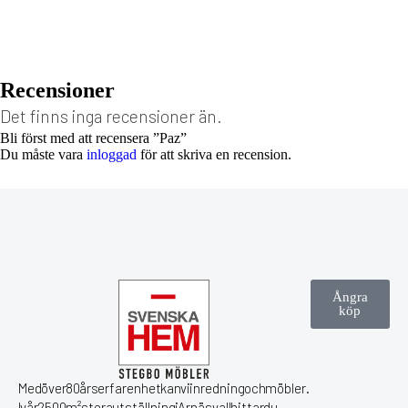
21 990
kr
33 970
kr
23 890
kr
Fåtölj med pall
23 460
kr
Recensioner
Det finns inga recensioner än.
Bli först med att recensera ”Paz”
Du måste vara
inloggad
för att skriva en recension.
Ångra
köp
Med över 80 års erfarenhet kan vi inredning och möbler.
I vår 2500 m² stora utställning i Arnäsvall hittar du