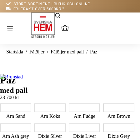
STORT SORTIMENT I BUTIK OCH ONLINE
FRI FRAKT ÖVER 5000KR *
Du är här:
Startsida
Fåtöljer
Fåtöljer med pall
Paz
Paz
med pall
23 700
kr
Arn Sand
Arn Koks
Arn Fudge
Arn Brown
Arn Ash grey
Dixie Silver
Dixie Liver
Dixie Grey