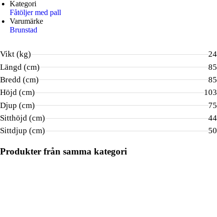
Kategori
Fåtöljer med pall
Varumärke
Brunstad
Vikt (kg)
24
Längd (cm)
85
Bredd (cm)
85
Höjd (cm)
103
Djup (cm)
75
Sitthöjd (cm)
44
Sittdjup (cm)
50
Produkter från samma kategori
BRUNSTAD
FLER VAL
BRUNSTAD
BRUNSTAD
FL
Delta Jive
Delta Comfort
Delta Advent
Fåtölj med pall
Fåtölj med pall
Large