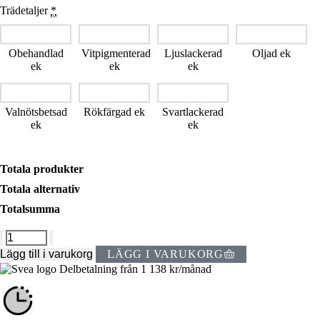
Trädetaljer
*
Obehandlad
Vitpigmenterad
Ljuslackerad
Oljad ek
ek
ek
ek
Valnötsbetsad
Rökfärgad ek
Svartlackerad
ek
ek
Totala produkter
Totala alternativ
Totalsumma
Lägg till i varukorg
LÄGG I VARUKORG
Delbetalning från
1 138
kr
/månad