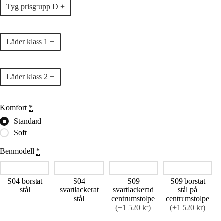
Tyg prisgrupp D +
Läder klass 1 +
Läder klass 2 +
Komfort
*
Standard
Soft
Benmodell
*
S04 borstat
S04
S09
S09 borstat
stål
svartlackerat
svartlackerad
stål på
stål
centrumstolpe
centrumstolpe
(+1 520 kr)
(+1 520 kr)