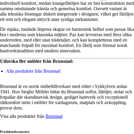
individuell komfort, medan loungefåtöljen har en fast konstruktion med
samma omslutande känsla och generösa komfort. Oavsett variant är
alla tekniska lösningar diskret integrerade i designen, vilket ger fåtöljen
ett rent och elegant uttryck utan synliga mekanismer.
De mjuka, rundade linjerna skapar en harmonisk helhet som passar lika
bra i moderna som klassiska miljöer. Paz kan levereras med flera olika
underreden, med eller utan trädetaljer, och kan kompletteras med en
matchande fotpall för maximal komfort. En fåtölj som förenar norsk
hantverkstradition med modern innovation.
Utforska fler möbler från Brunstad:
Alla produkter från Brunstad
Brunstad är en norsk möbeltillverkare med rötter i Sykkylven sedan
1941. Hos Stegbo Möbler hittar du Brunstad soffor, fåtöljer, stolar och
fotpallar där skandinavisk design, gediget hantverk och exceptionell
sittkomfort möts i möbler för vardagsrum, matplats och avkoppling.
provar dem.
Visa alla produkter från
Brunstad
Produktinformation