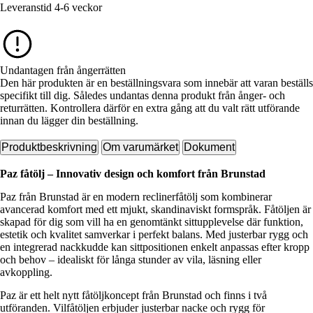
Leveranstid 4-6 veckor
Undantagen från ångerrätten
Den här produkten är en beställningsvara som innebär att varan beställs
specifikt till dig. Således undantas denna produkt från ånger- och
returrätten. Kontrollera därför en extra gång att du valt rätt utförande
innan du lägger din beställning.
Produktbeskrivning
Om varumärket
Dokument
Paz fåtölj – Innovativ design och komfort från Brunstad
Paz från Brunstad är en modern reclinerfåtölj som kombinerar
avancerad komfort med ett mjukt, skandinaviskt formspråk. Fåtöljen är
skapad för dig som vill ha en genomtänkt sittupplevelse där funktion,
estetik och kvalitet samverkar i perfekt balans. Med justerbar rygg och
en integrerad nackkudde kan sittpositionen enkelt anpassas efter kropp
och behov – idealiskt för långa stunder av vila, läsning eller
avkoppling.
Paz är ett helt nytt fåtöljkoncept från Brunstad och finns i två
utföranden. Vilfåtöljen erbjuder justerbar nacke och rygg för