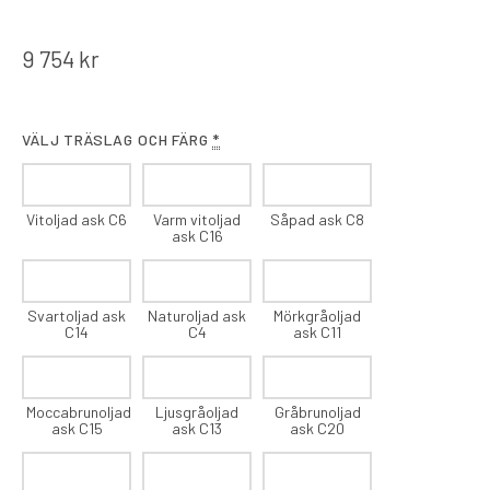
9 754
kr
VÄLJ TRÄSLAG OCH FÄRG
*
Vitoljad ask C6
Varm vitoljad
Såpad ask C8
ask C16
Svartoljad ask
Naturoljad ask
Mörkgråoljad
C14
C4
ask C11
Moccabrunoljad
Ljusgråoljad
Gråbrunoljad
ask C15
ask C13
ask C20