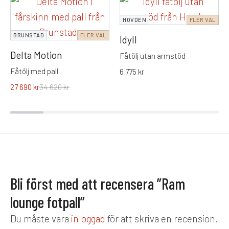
HOVDEN
FLER VAL
BRUNSTAD
FLER VAL
Idyll
Delta Motion
Fåtölj utan armstöd
Fåtölj med pall
6 775
kr
27 690
kr
34 620
kr
Bli först med att recensera ”Ram
lounge fotpall”
Du måste vara
inloggad
för att skriva en recension.