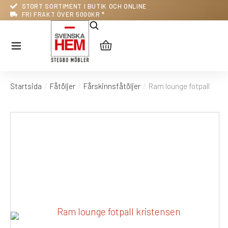
STORT SORTIMENT I BUTIK OCH ONLINE
FRI FRAKT ÖVER 5000KR *
Startsida
Fåtöljer
Fårskinnsfåtöljer
Ram lounge fotpall
Du är här: