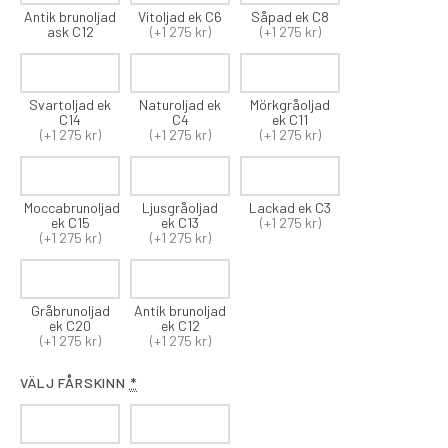
Antik brunoljad
Vitoljad ek C6
Såpad ek C8
ask C12
(+1 275 kr)
(+1 275 kr)
Svartoljad ek
Naturoljad ek
Mörkgråoljad
C14
C4
ek C11
(+1 275 kr)
(+1 275 kr)
(+1 275 kr)
Moccabrunoljad
Ljusgråoljad
Lackad ek C3
ek C15
ek C13
(+1 275 kr)
(+1 275 kr)
(+1 275 kr)
Gråbrunoljad
Antik brunoljad
ek C20
ek C12
(+1 275 kr)
(+1 275 kr)
VÄLJ FÅRSKINN
*