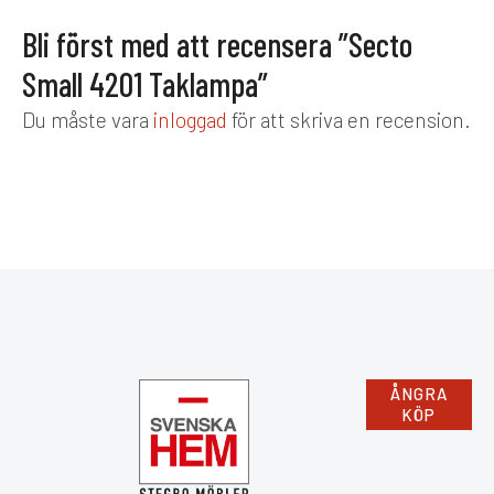
tidlös belysningslösning som
kombinerar estetik med
Bli först med att recensera ”Secto
funktionalitet.
Small 4201 Taklampa”
Du måste vara
inloggad
för att skriva en recension.
ÅNGRA
KÖP