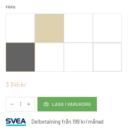
FÄRG
3 345
kr
LÄGG I VARUKORG
Delbetalning från
199
kr
/månad