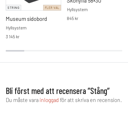
Skohylla 58×30
STRING
FLER VAL
Hyllsystem
Museum sidobord
845
kr
Hyllsystem
3 145
kr
Bli först med att recensera ”Stång”
Du måste vara
inloggad
för att skriva en recension.