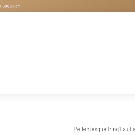
R 5000KR *
Pellentesque fringilla ul