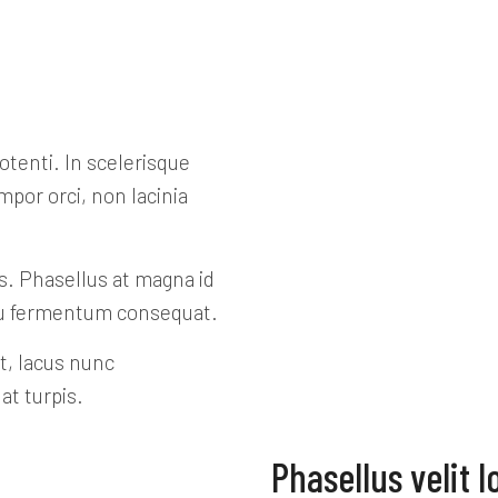
tenti. In scelerisque
mpor orci, non lacinia
us. Phasellus at magna id
 arcu fermentum consequat.
t, lacus nunc
at turpis.
Phasellus velit l