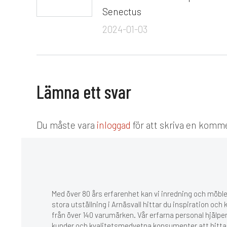
Senectus
2024-01-03
Lämna ett svar
Du måste vara
inloggad
för att skriva en komm
Med över 80 års erfarenhet kan vi inredning och möbler
stora utställning i Arnäsvall hittar du inspiration och
från över 140 varumärken. Vår erfarna personal hjälpe
kunder och kvalitetsmedvetna konsumenter att hitta r