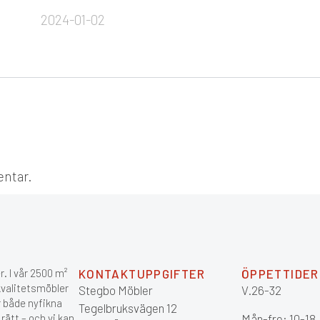
2024-01-02
entar.
. I vår 2500 m²
KONTAKTUPPGIFTER
ÖPPETTIDER
 kvalitetsmöbler
Stegbo Möbler
V.26-32
r både nyfikna
Tegelbruksvägen 12
ätt – och vi kan
Mån-fre: 10-18