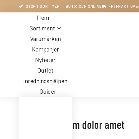
STORT SORTIMENT I BUTIK OCH ONLINE
FRI FRAKT ÖVE
Hem
Sortiment
Varumärken
Kampanjer
Nyheter
Outlet
Inredningshjälpen
Guider
Lorem ipsum dolor amet
BELYSNING
FÅTÖLJER
FÖRVARING
HALLMÖBLER
INREDNING
KONTORET
MATBORD
&
FÖRETAGET