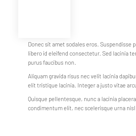
MATTOR
MÖBELVÅRD
OUTLET
SÄNGAR
SOFFBORD
SOFFOR
STOLAR
STRINGHYLLAN
UTEMÖBLER
Donec sit amet sodales eros. Suspendisse po
libero id eleifend consectetur. Sed lacinia te
purus faucibus non.
Aliquam gravida risus nec velit lacinia dapib
elit tristique lacinia. Integer a justo vitae
Quisque pellentesque, nunc a lacinia placera
condimentum elit, nec scelerisque urna nisl 