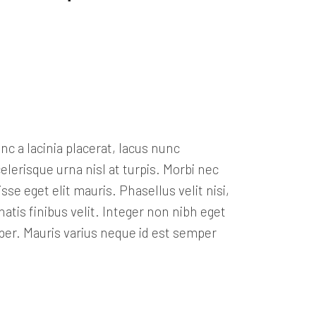
c a lacinia placerat, lacus nunc
lerisque urna nisl at turpis. Morbi nec
 eget elit mauris. Phasellus velit nisi,
enatis finibus velit. Integer non nibh eget
er. Mauris varius neque id est semper