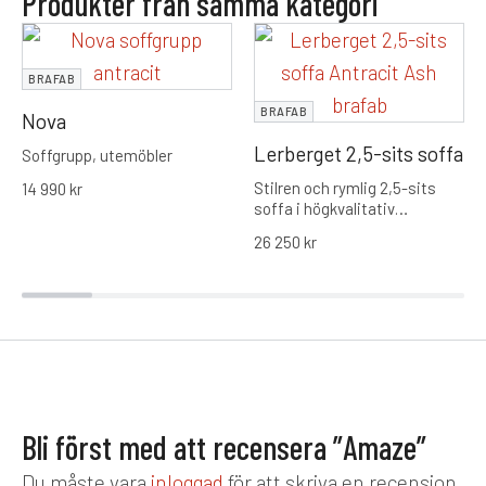
Produkter från samma kategori
BRAFAB
BRAFAB
Nova
Lerberget 2,5-sits soffa
Soffgrupp, utemöbler
Stilren och rymlig 2,5-sits
14 990
kr
soffa i högkvalitativ
konstrotting från Brafab.
26 250
kr
Modern design med generösa
dynor som erbjuder maximal
komfort och hållbarhet för din
uteplats.
Bli först med att recensera ”Amaze”
Du måste vara
inloggad
för att skriva en recension.