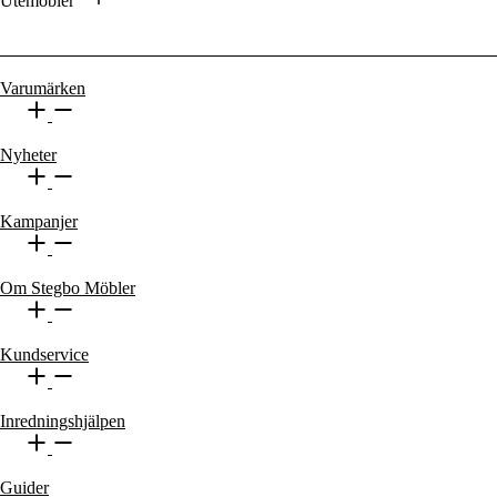
Utemöbler
Varumärken
Nyheter
Kampanjer
Om Stegbo Möbler
Kundservice
Inredningshjälpen
Guider