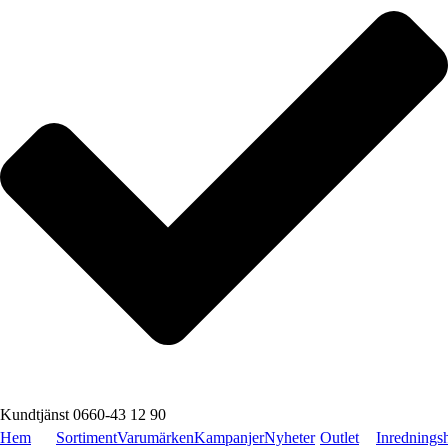
Kundtjänst 0660-43 12 90
Hem
Sortiment
Varumärken
Kampanjer
Nyheter
Outlet
Inrednings