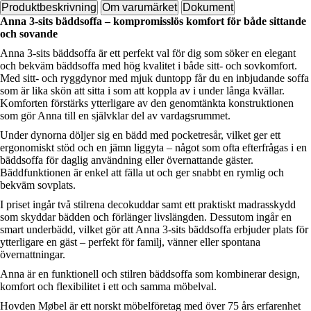
Produktbeskrivning
Om varumärket
Dokument
Anna 3-sits bäddsoffa – kompromisslös komfort för både sittande
och sovande
Anna 3-sits bäddsoffa är ett perfekt val för dig som söker en elegant
och bekväm bäddsoffa med hög kvalitet i både sitt- och sovkomfort.
Med sitt- och ryggdynor med mjuk duntopp får du en inbjudande soffa
som är lika skön att sitta i som att koppla av i under långa kvällar.
Komforten förstärks ytterligare av den genomtänkta konstruktionen
som gör Anna till en självklar del av vardagsrummet.
Under dynorna döljer sig en bädd med pocketresår, vilket ger ett
ergonomiskt stöd och en jämn liggyta – något som ofta efterfrågas i en
bäddsoffa för daglig användning eller övernattande gäster.
Bäddfunktionen är enkel att fälla ut och ger snabbt en rymlig och
bekväm sovplats.
I priset ingår två stilrena decokuddar samt ett praktiskt madrasskydd
som skyddar bädden och förlänger livslängden. Dessutom ingår en
smart underbädd, vilket gör att Anna 3-sits bäddsoffa erbjuder plats för
ytterligare en gäst – perfekt för familj, vänner eller spontana
övernattningar.
Anna är en funktionell och stilren bäddsoffa som kombinerar design,
komfort och flexibilitet i ett och samma möbelval.
Hovden Møbel är ett norskt möbelföretag med över 75 års erfarenhet