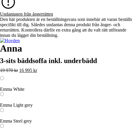
Undantagen från ångerrätten
Den här produkten är en beställningsvara som innebär att varan beställs
specifikt till dig. Således undantas denna produkt från ånger- och
returrätten. Kontrollera därför en extra gång att du valt rätt utförande
innan du lägger din beställning.
Anna
3-sits bäddsoffa inkl. underbädd
19 970
kr
Det
16 995
kr
Det
ursprungliga
nuvarande
priset
priset
var:
är:
Emma White
19
16
970 kr.
995 kr.
Emma Light grey
Emma Steel grey