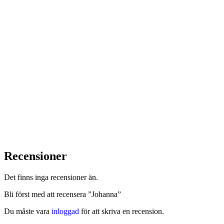
HOVDEN
FLER VAL
HOVDEN
F
HOVDEN
FLER VAL
Edith
Edith
Vera
Bäddsoffa 4-sits
Bäddsoffa 3-sit
Bäddsoffa 3-sits
öppet avslut
18 495
kr
16 495
kr
24 995
kr
Recensioner
Det finns inga recensioner än.
Bli först med att recensera ”Johanna”
Du måste vara
inloggad
för att skriva en recension.