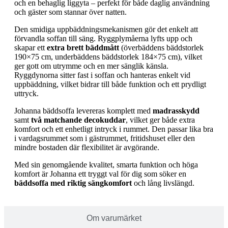
och en behaglig liggyta – perfekt för både daglig användning
och gäster som stannar över natten.
Den smidiga uppbäddningsmekanismen gör det enkelt att
förvandla soffan till säng. Ryggplymåerna lyfts upp och
skapar ett
extra brett bäddmått
(
överbäddens bäddstorlek
190×75 cm, u
nderbäddens bäddstorlek 184×75 cm), vilket
ger gott om utrymme och en mer sänglik känsla.
Ryggdynorna sitter fast i soffan och hanteras enkelt vid
uppbäddning, vilket bidrar till både funktion och ett prydligt
uttryck.
Johanna bäddsoffa levereras komplett med
madrasskydd
samt
två matchande decokuddar
, vilket ger både extra
komfort och ett enhetligt intryck i rummet. Den passar lika bra
i vardagsrummet som i gästrummet, fritidshuset eller den
mindre bostaden där flexibilitet är avgörande.
Med sin genomgående kvalitet, smarta funktion och höga
komfort är Johanna ett tryggt val för dig som söker en
bäddsoffa med riktig sängkomfort
och lång livslängd.
Om varumärket