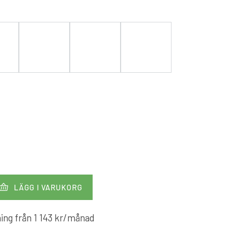
LÄGG I VARUKORG
ing från
1 143
kr
/månad