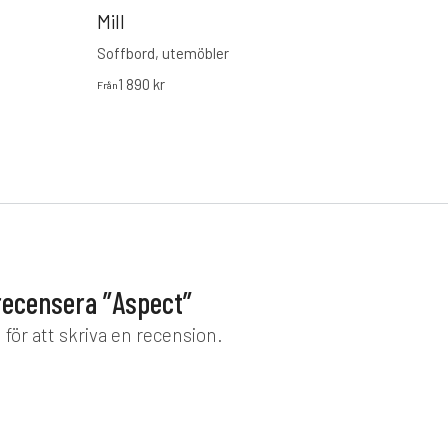
Area
Mill
Sidob
Soffbord, utemöbler
2 800
1 890
kr
Från
 recensera ”Aspect”
d
för att skriva en recension.