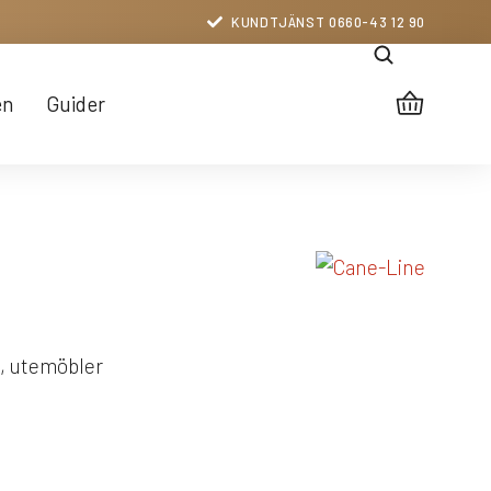
KUNDTJÄNST 0660-43 12 90
en
Guider
, utemöbler