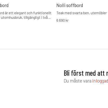
fbord
Nolli soffbord
rd är ett elegant och funktionellt
Teak med svarta ben, utemöbler
 utomhusbruk, tillgängligt i två
6 690
kr
Med sin moderna design i
cit aluminium och glas,
r det Rana-serien perfekt och
nbjudande atmosfär på din
Bli först med att
Du måste vara
inlogga