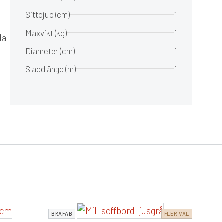
Sittdjup (cm)
1
Maxvikt (kg)
1
da
Diameter (cm)
1
Sladdlängd (m)
1
e
CANE
BRAFAB
FLER VAL