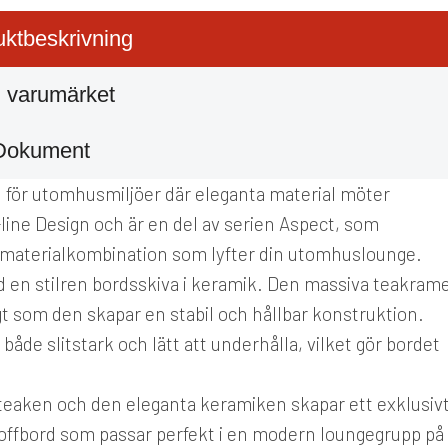
ktbeskrivning
 varumärket
Dokument
ord för utomhusmiljöer där eleganta material möter
ine Design och är en del av serien Aspect, som
d materialkombination som lyfter din utomhuslounge.
 en stilren bordsskiva i keramik. Den massiva teakram
t som den skapar en stabil och hållbar konstruktion.
både slitstark och lätt att underhålla, vilket gör bordet
teaken och den eleganta keramiken skapar ett exklusiv
 soffbord som passar perfekt i en modern loungegrupp på