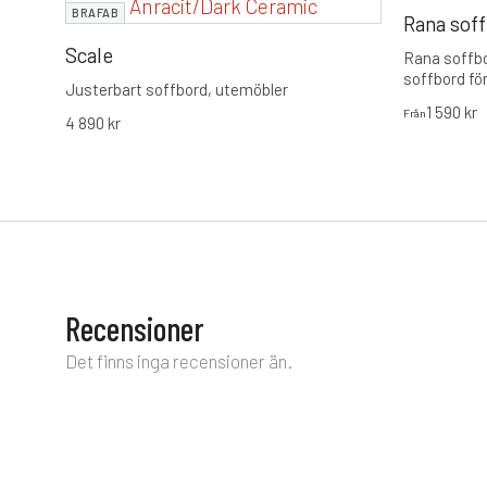
BRAFAB
Rana sof
Scale
Rana soffbo
soffbord för
Justerbart soffbord, utemöbler
storlekar. 
1 590
kr
Från
svart/antra
4 890
kr
komplettera
skapar en i
uteplats.
Recensioner
Det finns inga recensioner än.