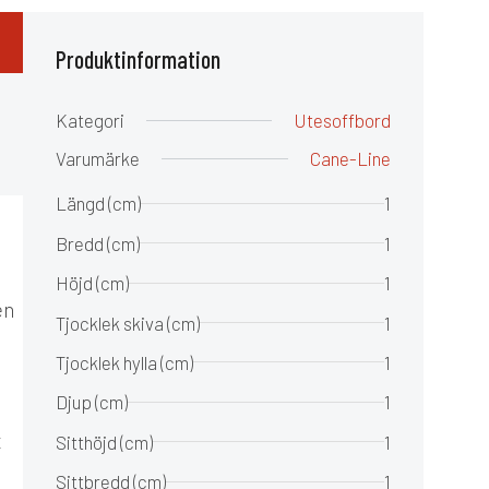
Produktinformation
Kategori
Utesoffbord
Varumärke
Cane-Line
Längd (cm)
1
Bredd (cm)
1
Höjd (cm)
1
en
Tjocklek skiva (cm)
1
Tjocklek hylla (cm)
1
Djup (cm)
1
t
Sitthöjd (cm)
1
Sittbredd (cm)
1