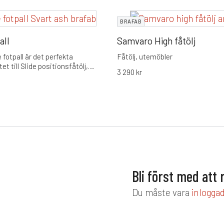
BRAFAB
all
Samvaro High fåtölj
 fotpall är det perfekta
Fåtölj, utemöbler
 till Slide positionsfåtölj,
3 290
kr
r att maximera din avkoppling.
ust aluminiumstomme och en
a med nyutvecklat konstdun,
 både stil och komfort för din
Bli först med att
Du måste vara
inlogga