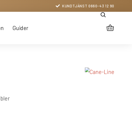
KUNDTJÄNST 0660-43 12 90
en
Guider
bler