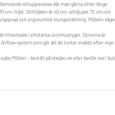
amnande sittupplevelse där man gärna sitter länge.
70 cm i höjd. Sitthöjden är 40 cm, sittdjupet 72 cm och
avslappnad och ergonomisk loungeställning. Möbeln väge
är tillverkade i slitstarka utomhustyger. Dynorna är
irflow-system som gör att de torkar snabbt efter regn
egbo Möbler – beställ på stegbo.se eller besök oss i buti