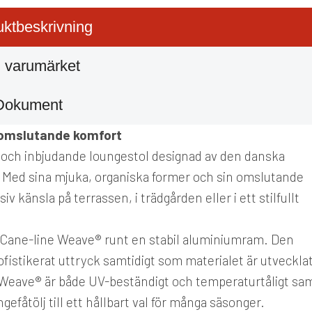
ktbeskrivning
 varumärket
Dokument
h omslutande komfort
t och inbjudande loungestol designad av den danska
Med sina mjuka, organiska former och sin omslutande
v känsla på terrassen, i trädgården eller i ett stilfullt
let Cane-line Weave® runt en stabil aluminiumram. Den
ofistikerat uttryck samtidigt som materialet är utveckla
ne Weave® är både UV-beständigt och temperaturtåligt sa
efåtölj till ett hållbart val för många säsonger.