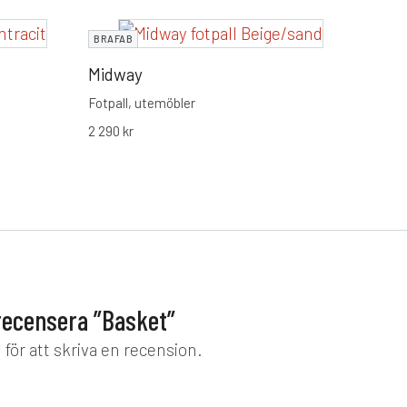
BRAF
BRAFAB
Lerbe
Midway
Stilre
Fotpall, utemöbler
konst
2 290
kr
med g
13 25
komfor
 recensera ”Basket”
d
för att skriva en recension.