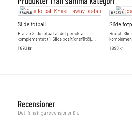
Produkter från samma kategori
BRAFAB
BRAFAB
Slide fotpall
Slide fotp
Brafab Slide fotpall är det perfekta
Brafab Slide
komplementet till Slide positionsfåtölj,
komplementet
designad för att maximera din avkoppling.
designad fö
1 890
kr
1 890
kr
Med en robust aluminiumstomme och en
Med en rob
bekväm dyna med nyutvecklat konstdun,
bekväm dyn
erbjuder den både stil och komfort för din
erbjuder den
utemiljö.
utemiljö.
Recensioner
Det finns inga recensioner än.