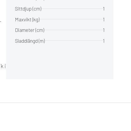
Sittdjup (cm)
1
Maxvikt (kg)
1
r
Diameter (cm)
1
Sladdlängd (m)
1
k i