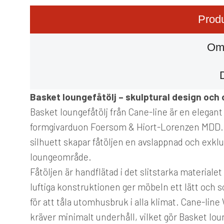
Produ
Om
Basket loungefåtölj – skulptural design oc
Basket loungefåtölj från Cane-line är en elegan
formgivarduon Foersom & Hiort-Lorenzen MDD. 
silhuett skapar fåtöljen en avslappnad och exklusi
loungeområde.
Fåtöljen är handflätad i det slitstarka materia
luftiga konstruktionen ger möbeln ett lätt och s
för att tåla utomhusbruk i alla klimat. Cane-li
kräver minimalt underhåll, vilket gör Basket loung