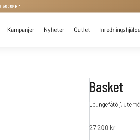
R 5000KR *
Kampanjer
Nyheter
Outlet
Inredningshjälp
Basket
Loungefåtölj, utemö
27 200
kr