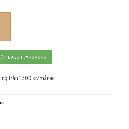
LÄGG I VARUKORG
ing från
1 300
kr
/månad
KOR