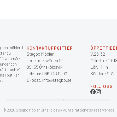
 och möbler. I
KONTAKTUPPGIFTER
ÖPPETTIDE
ttar du
Stegbo Möbler
V.26-32
 140 varumärken.
Tegelbruksvägen 12
Mån-fre: 10-1
kunder och
891 55 Örnsköldsvik
Lör: 11-14
ätt – och vi
Telefon: 0660 43 12 90
Söndag: Stän
ns i butiken.
E-post: info@stegbo.se
r!
FÖLJ OSS
© 2026 Stegbo Möbler Örnsköldsvik AB
Alla rättigheter reserverade