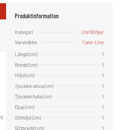
Produktinformation
Kategori
Utefåtöljer
Varumärke
Cane-Line
Längd (cm)
1
Bredd (cm)
1
Höjd (cm)
1
Tjocklek skiva (cm)
1
Tjocklek hylla (cm)
1
Djup (cm)
1
t
mt
Sitthöjd (cm)
1
Sittbredd (cm)
1