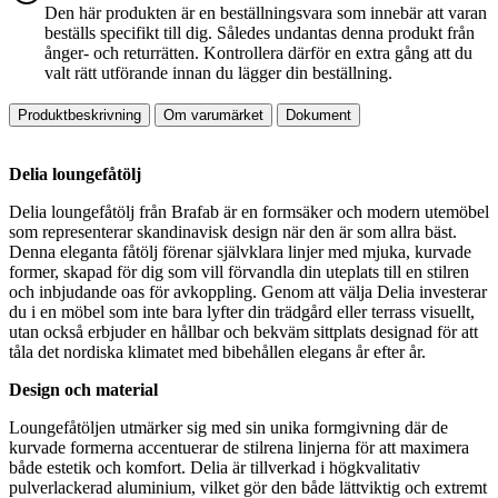
Den här produkten är en beställningsvara som innebär att varan
beställs specifikt till dig. Således undantas denna produkt från
ånger- och returrätten. Kontrollera därför en extra gång att du
valt rätt utförande innan du lägger din beställning.
Produktbeskrivning
Om varumärket
Dokument
Delia loungefåtölj
Delia loungefåtölj från Brafab är en formsäker och modern utemöbel
som representerar skandinavisk design när den är som allra bäst.
Denna eleganta fåtölj förenar självklara linjer med mjuka, kurvade
former, skapad för dig som vill förvandla din uteplats till en stilren
och inbjudande oas för avkoppling. Genom att välja Delia investerar
du i en möbel som inte bara lyfter din trädgård eller terrass visuellt,
utan också erbjuder en hållbar och bekväm sittplats designad för att
tåla det nordiska klimatet med bibehållen elegans år efter år.
Design och material
Loungefåtöljen utmärker sig med sin unika formgivning där de
kurvade formerna accentuerar de stilrena linjerna för att maximera
både estetik och komfort. Delia är tillverkad i högkvalitativ
pulverlackerad aluminium, vilket gör den både lättviktig och extremt