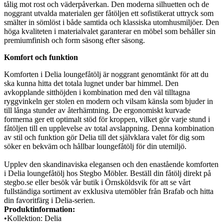
tålig mot rost och väderpåverkan. Den moderna silhuetten och de
noggrant utvalda materialen ger fåtöljen ett sofistikerat uttryck som
smälter in sömlöst i både samtida och klassiska utomhusmiljöer. Den
höga kvaliteten i materialvalet garanterar en möbel som behåller sin
premiumfinish och form säsong efter säsong.
Komfort och funktion
Komforten i Delia loungefåtölj är noggrant genomtänkt för att du
ska kunna hitta det totala lugnet under bar himmel. Den
avkopplande sitthöjden i kombination med den väl tilltagna
ryggvinkeln ger stolen en modern och vilsam känsla som bjuder in
till långa stunder av återhämtning. De ergonomiskt kurvade
formerna ger ett optimalt stöd för kroppen, vilket gör varje stund i
fåtöljen till en upplevelse av total avslappning. Denna kombination
av stil och funktion gör Delia till det självklara valet för dig som
söker en bekväm och hållbar loungefåtölj för din utemiljö.
Upplev den skandinaviska elegansen och den enastående komforten
i Delia loungefåtölj hos Stegbo Möbler. Beställ din fåtölj direkt på
stegbo.se eller besök vår butik i Örnsköldsvik för att se vårt
fullständiga sortiment av exklusiva utemöbler från Brafab och hitta
din favoritfärg i Delia-serien.
Produktinformation:
•
Kollektion:
Delia