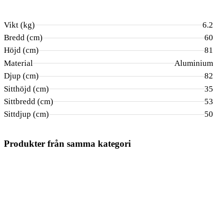
Vikt (kg)
6.2
Bredd (cm)
60
Höjd (cm)
81
Material
Aluminium
Djup (cm)
82
Sitthöjd (cm)
35
Sittbredd (cm)
53
Sittdjup (cm)
50
Produkter från samma kategori
BRAFAB
BRAFAB
BRAFAB
Slide fotpall
Slide fotpall
Samvaro High f