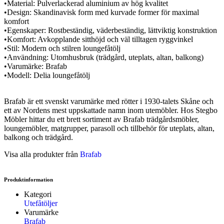
•
Material:
Pulverlackerad aluminium av hög kvalitet
•
Design:
Skandinavisk form med kurvade former för maximal
komfort
•
Egenskaper:
Rostbeständig, väderbeständig, lättviktig konstruktion
•
Komfort:
Avkopplande sitthöjd och väl tilltagen ryggvinkel
•
Stil:
Modern och stilren loungefåtölj
•
Användning:
Utomhusbruk (trädgård, uteplats, altan, balkong)
•
Varumärke:
Brafab
•
Modell:
Delia loungefåtölj
Brafab är ett svenskt varumärke med rötter i 1930-talets Skåne och
ett av Nordens mest uppskattade namn inom utemöbler. Hos Stegbo
Möbler hittar du ett brett sortiment av Brafab trädgårdsmöbler,
loungemöbler, matgrupper, parasoll och tillbehör för uteplats, altan,
balkong och trädgård.
Visa alla produkter från
Brafab
Produktinformation
Kategori
Utefåtöljer
Varumärke
Brafab