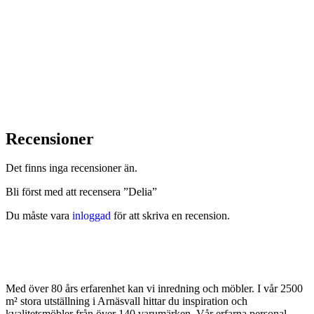
Brafab Slide fotpall är
Brafab Slide fotpall är
Fåtölj, utemöbl
det perfekta
det perfekta
komplementet till Slide
komplementet till Slide
3 290
kr
positionsfåtölj,
positionsfåtölj,
1 890
kr
1 890
kr
designad för att
designad för att
maximera din
maximera din
avkoppling. Med en
avkoppling. Med en
robust
robust
aluminiumstomme och
aluminiumstomme och
en bekväm dyna med
en bekväm dyna med
nyutvecklat konstdun,
nyutvecklat konstdun,
Recensioner
erbjuder den både stil
erbjuder den både stil
och komfort för din
och komfort för din
utemiljö.
utemiljö.
Det finns inga recensioner än.
Bli först med att recensera ”Delia”
Du måste vara
inloggad
för att skriva en recension.
Med över 80 års erfarenhet kan vi inredning och möbler. I vår 2500
m² stora utställning i Arnäsvall hittar du inspiration och
kvalitetsmöbler från över 140 varumärken. Vår erfarna personal