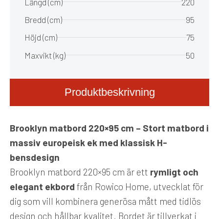
Längd (cm)
220
Bredd (cm)
95
Höjd (cm)
75
Maxvikt (kg)
50
Produktbeskrivning
Brooklyn matbord 220×95 cm – Stort matbord i
massiv europeisk ek med klassisk H-
bensdesign
Brooklyn matbord 220×95 cm är ett
rymligt och
elegant ekbord
från Rowico Home, utvecklat för
dig som vill kombinera generösa mått med tidlös
design och hållbar kvalitet. Bordet är tillverkat i