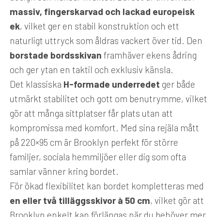
massiv, fingerskarvad och lackad europeisk
ek
, vilket ger en stabil konstruktion och ett
naturligt uttryck som åldras vackert över tid. Den
borstade bordsskivan
framhäver ekens ådring
och ger ytan en taktil och exklusiv känsla.
Det klassiska
H-formade underredet
ger både
utmärkt stabilitet och gott om benutrymme, vilket
gör att många sittplatser får plats utan att
kompromissa med komfort. Med sina rejäla mått
på 220×95 cm är Brooklyn perfekt för större
familjer, sociala hemmiljöer eller dig som ofta
samlar vänner kring bordet.
För ökad flexibilitet kan bordet kompletteras med
en eller två tilläggsskivor à 50 cm
, vilket gör att
Brooklyn enkelt kan förlängas när du behöver mer