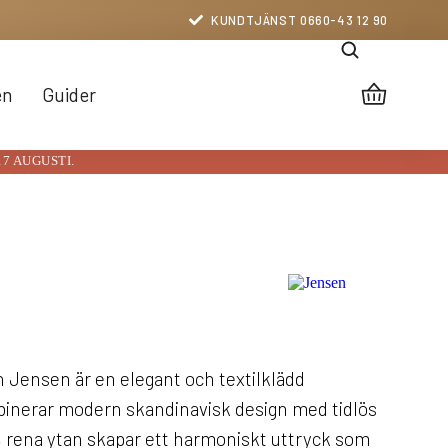
KUNDTJÄNST 0660-43 12 90
en
Guider
17 AUGUSTI.
n Jensen är en elegant och textilklädd
inerar modern skandinavisk design med tidlös
, rena ytan skapar ett harmoniskt uttryck som