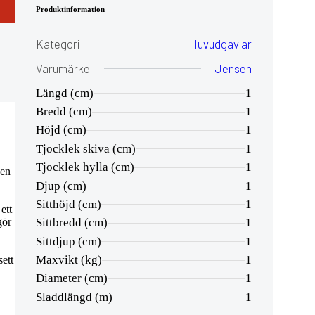
Produktinformation
Kategori
Huvudgavlar
Varumärke
Jensen
Längd (cm)
1
Bredd (cm)
1
Höjd (cm)
1
Tjocklek skiva (cm)
1
n
Tjocklek hylla (cm)
1
Den
Djup (cm)
1
Sitthöjd (cm)
1
ett
gör
Sittbredd (cm)
1
Sittdjup (cm)
1
Maxvikt (kg)
1
sett
Diameter (cm)
1
Sladdlängd (m)
1