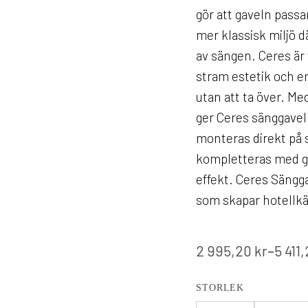
gör att gaveln passa
mer klassisk miljö d
av sängen. Ceres är 
stram estetik och e
utan att ta över. Me
ger Ceres sänggavel 
monteras direkt på 
kompletteras med ga
effekt. Ceres Sängga
som skapar hotellkä
2 995,20
kr
–
5 411
STORLEK