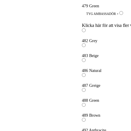
479 Green
TYG AMBASSADÖR +
Klicka här för att visa fler 
482 Grey
483 Beige
486 Natural
487 Greige
488 Green
489 Brown
492 Anthracite