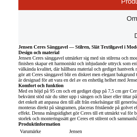
Produ
Om
Jensen Ceres Sänggavel — Stilren, Slät Textilgavel i Mo
Design och material
Jensen Ceres sänggavel utmärker sig med sin stilrena och mod
finishen skapar ett harmoniskt och inbjudande uttryck som enk
välkända kvalitet, där hållbara material och gediget hantverk 
gör att Ceres sänggavel blir en diskret men elegant bakgrund 
är designad för att vara en del av en enhetlig helhet med Jen
Komfort och funktion
Med en höjd på 95 cm och ett gediget djup på 7,5 cm ger Ceres
bekvämt stöd när du sitter upp i sängen och läser eller tittar 
det enkelt att anpassa den till allt från enkelsängar till gene
monteras direkt på sängramen, placeras fristående på golvet e
effekt. Denna mångsidighet gör Ceres till ett utmärkt val för 
storlek och monteringssätt ger Ceres ett stilrent och sammanh
Produktinformation
Varumärke
Jensen