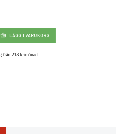
LÄGG I VARUKORG
g från
218
kr
/månad