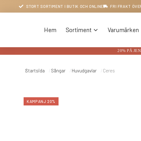
STORT SORTIMENT I BUTIK OCH ONLINE
FRI FRAKT ÖVE
Hem
Sortiment
Varumärken
20% PÅ JE
Du är här:
Startsida
Sängar
Huvudgavlar
Ceres
KAMPANJ 20%