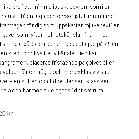
r lika bra i ett minimalistiskt sovrum som i en
är du vill få en lugn och omsorgsfull inramning
framtagen för dig som uppskattar mjuka textiler,
n gavel som lyfter helhetskänslan i rummet –
d sin höjd på 95 cm och ett gediget djup på 7,5 cm
en stabil och kvalitativ känsla. Den kan
sängramen, placeras fristående på golvet eller
velben för en högre och mer exklusiv visuell
vel – en stilren och tidlös Jensen-klassiker
nsla och harmonisk elegans i ditt sovrum.
,20
kr