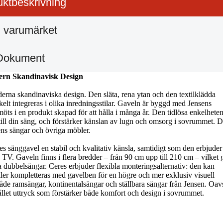
ktbeskrivning
 varumärket
Dokument
dern Skandinavisk Design
erna skandinaviska design. Den släta, rena ytan och den textilklädda
elt integreras i olika inredningsstilar. Gaveln är byggd med Jensens
möts i en produkt skapad för att hålla i många år. Den tidlösa enkelhete
till din säng, och förstärker känslan av lugn och omsorg i sovrummet. 
sens sängar och övriga möbler.
 sänggavel en stabil och kvalitativ känsla, samtidigt som den erbjuder 
på TV. Gaveln finns i flera bredder – från 90 cm upp till 210 cm – vilket 
rösa dubbelsängar. Ceres erbjuder flexibla monteringsalternativ: den kan
ller kompletteras med gavelben för en högre och mer exklusiv visuell
både ramsängar, kontinentalsängar och ställbara sängar från Jensen. Oav
ållet uttryck som förstärker både komfort och design i sovrummet.