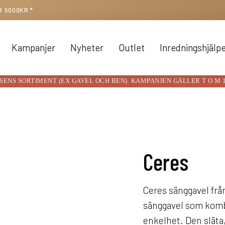
R 5000KR *
Kampanjer
Nyheter
Outlet
Inredningshjälp
NSENS SORTIMENT (EX GAVEL OCH BEN)
. KAMPANJEN GÄLLER T O M 
Ceres
Ceres sänggavel frå
sänggavel som komb
enkelhet. Den släta