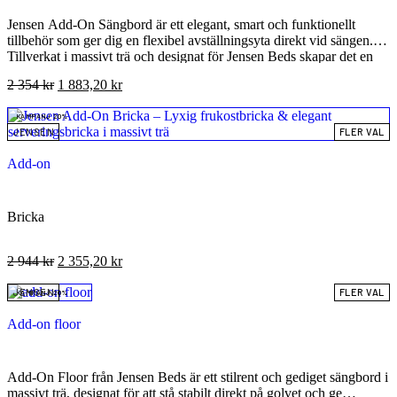
Jensen Add-On Sängbord är ett elegant, smart och funktionellt
tillbehör som ger dig en flexibel avställningsyta direkt vid sängen.
Tillverkat i massivt trä och designat för Jensen Beds skapar det en
stilren och svävande look som höjer både praktiken och estetiken i
2 354
kr
1 883,20
kr
sovrummet. Med sitt kompakta format och sin ”hängande”
montering får du funktion utan att ta upp golvyta – idealiskt för
KAMPANJ 20%
mindre rum eller dig som föredrar rena linjer. Detta sängbord är ett
JENSEN
FLER VAL
perfekt val för dig som vill kombinera praktisk funktion, nordisk
design och en harmonisk sovrumsmiljö.
Add-on
Bricka
2 944
kr
2 355,20
kr
JENSEN
FLER VAL
KAMPANJ 20%
Add-on floor
Add-On Floor från Jensen Beds är ett stilrent och gediget sängbord i
massivt trä, designat för att stå stabilt direkt på golvet och ge