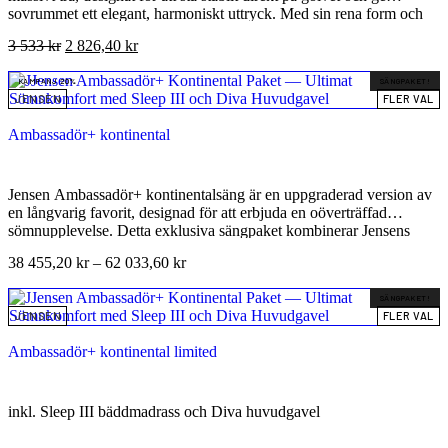
sovrummet ett elegant, harmoniskt uttryck. Med sin rena form och
högkvalitativa material är det ett perfekt komplement till Jensens
3 533
kr
2 826,40
kr
sängar och övriga tillbehör. Detta sängbord är ett funktionellt och
stilrent tillval för dig som vill skapa ett mer genomtänkt och praktiskt
KAMPANJ 20%
SÄNGPAKET!
sovrum – med samma kvalitetskänsla som Jensens sängar är kända
JENSEN
FLER VAL
för.
Ambassadör+ kontinental
Jensen Ambassadör+ kontinentalsäng är en uppgraderad version av
en långvarig favorit, designad för att erbjuda en oöverträffad
sömnupplevelse. Detta exklusiva sängpaket kombinerar Jensens
innovativa fjädringsteknik med lyxiga material och tidlös
38 455,20
kr
–
62 033,60
kr
skandinavisk design. Paketet inkluderar den populära Ambassadör+
modellen, en premium Sleep III bäddmadrass och en elegant Diva
SÄNGPAKET!
huvudgavel, vilket skapar en komplett lösning för dig som söker det
JENSEN
FLER VAL
allra bästa inom komfort och ergonomi. Med sin unika uppbyggnad
i tre lager och avancerade funktioner är Ambassadör+ en investering
Ambassadör+ kontinental limited
i din hälsa och ditt välbefinnande, garanterande en djupare och mer
återhämtande sömn varje natt.
inkl. Sleep III bäddmadrass och Diva huvudgavel