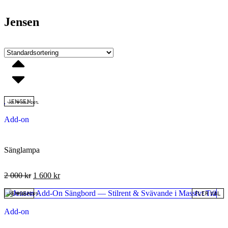
Jensen
JENSEN
KAMPANJ 20%
Add-on
Sänglampa
2 000
kr
1 600
kr
JENSEN
FLER VAL
KAMPANJ 20%
Add-on