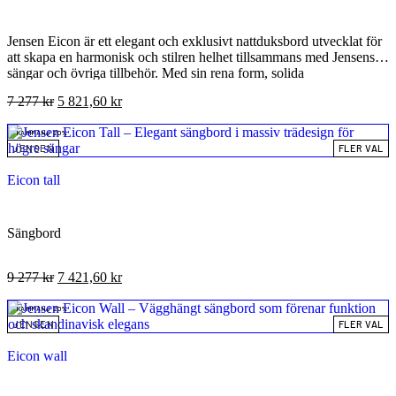
Jensen Eicon är ett elegant och exklusivt nattduksbord utvecklat för
att skapa en harmonisk och stilren helhet tillsammans med Jensens
sängar och övriga tillbehör. Med sin rena form, solida
träkonstruktion och smarta funktioner kombinerar Eicon både estetik
7 277
kr
5 821,60
kr
och användbarhet på ett sätt som lyfter hela sovrummet. Detta
nattduksbord är den perfekta detaljen för dig som värdesätter både
KAMPANJ 20%
form och funktion i ditt sovrum, och som söker en möbel som
JENSEN
FLER VAL
utstrålar premiumkvalitet i varje millimeter.
Eicon tall
Sängbord
9 277
kr
7 421,60
kr
KAMPANJ 20%
JENSEN
FLER VAL
Eicon wall