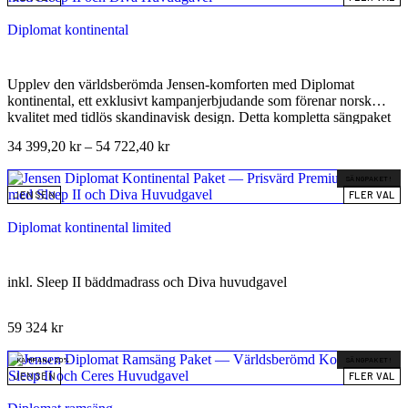
Diplomat kontinental
Upplev den världsberömda Jensen-komforten med Diplomat
kontinental, ett exklusivt kampanjerbjudande som förenar norsk
kvalitet med tidlös skandinavisk design. Detta kompletta sängpaket
inkluderar inte bara den populära Diplomat-modellen i utvalda
34 399,20
kr
–
54 722,40
kr
kvalitetstextilier, utan även en lyxig Sleep II bäddmadrass och en
matchande Diva-knappad sänggavel. Som introduktionsmodell i
SÄNGPAKET!
Supremekollektionen erbjuder Diplomat en oslagbar kombination av
JENSEN
FLER VAL
ergonomi och hållbarhet, vilket gör den till den perfekta starten för
dig som vill investera i din hälsa och nattsömn till ett mycket
Diplomat kontinental limited
attraktivt pris.
inkl. Sleep II bäddmadrass och Diva huvudgavel
59 324
kr
KAMPANJ 20%
SÄNGPAKET!
JENSEN
FLER VAL