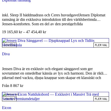
Diplomat ramsäng
inkl. Sleep II bäddmadrass och Ceres huvudgavel
Jensen Diplomat
ramsäng är din exklusiva introduktion till den världsberömda
Jensen-komforten. Som en del av den prestigefyllda
Supremekollektionen kombinerar detta kompletta sängpaket norsk
19 165,60
kr
–
47 454,40
kr
hantverkstradition med modern ergonomi, vilket gör den till det
perfekta valet för dig som söker en premium-sömnupplevelse till ett
attraktivt pris. Detta paket inkluderar den populära Diplomat
JENSEN
FLER VAL
ramsängen, en lyxig Sleep II bäddmadrass och en stilren Ceres
huvudgavel. Med sin tidlösa skandinaviska design och fokus på
Diva
hållbara material är Diplomat en investering i både din hälsa och ditt
sovrums estetik.
Jensen Diva är en exklusiv och elegant sänggavel som ger
sovrummet en omedelbar känsla av lyx och harmoni. Den är rikligt
pikerad med vackra, djupa knappar som skapar ett klassiskt och
tidlöst mönster – inspirerat av exklusiva boutiquehotell. Den mjuka
Från
8 867
kr
textilklädda ytan ger dessutom både visuellt djup och en behaglig
känsla när du sitter upp i sängen. Med sin gedigna konstruktion och
KAMPANJ 20%
generösa mått är Diva en sänggavel som kombinerar lyx, kvalitet
JENSEN
FLER VAL
och tidlös design för ditt drömsovrum.
Eicon