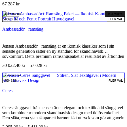
67 287
kr
KAMPANJ 20%
SÄNGPAKET!
JENSEN
FLER VAL
Ambassadör+ ramsäng
Jensen Ambassadör+ ramsäng är en ikonisk klassiker som i sin
senaste generation sätter en ny standard för skandinavisk
sovkomfort. Detta premium-ramsängspaket är resultatet av årtionden
av innovation och hantverksskicklighet, designad för att ge dig en
30 022,40
kr
–
57 028
kr
oöverträffad sömnupplevelse natt efter natt. Genom att kombinera
tidlös estetik med avancerad sömntypsteknologi är Ambassadör+ det
KAMPANJ 20%
självklara valet för den medvetna kunden som värdesätter både hälsa
JENSEN
FLER VAL
och stil. Paketet inkluderar den populära Ambassadör+ ramsängen,
en lyxig Sleep III bäddmadrass och en stilren Fenix Portrait
Ceres
huvudgavel.
Ceres sänggavel från Jensen är en elegant och textilklädd sänggavel
som kombinerar modern skandinavisk design med tidlös enkelhet.
Den släta, rena ytan skapar ett harmoniskt uttryck som gör att gaveln
passar lika bra i ett minimalistiskt sovrum som i en mer klassisk
2 995,20
kr
–
5 411,20
kr