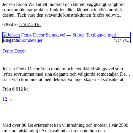
Jensen Eicon Wall är ett modernt och stilrent vägghängt sängbord
som kombinerar praktisk funktionalitet, lätthet och tidlös nordisk
design. Tack vare den svävande konstruktionen frigörs golvyta,
vilket skapar ett luftigare, mer organiserat och harmoniskt sovrum.
6 884
kr
5 507,20
kr
Den vägghängda lösningen gör det dessutom enklare att hålla rent
och ger rummet ett mer exklusivt och genomtänkt uttryck. Detta
sängbord är den perfekta lösningen för dig som vill ha smart och
JENSEN
FLER VAL
stilren förvaring utan att kompromissa med design eller kvalitet.
Fenix Decor
Jensen Fenix Decor är en modern och textilklädd sänggavel som
lyfter sovrummet med sina eleganta och välgjorda sömdetaljer. Den
släta ytan kombinerat med dekorativa linjer skapar ett sofistikerat
uttryck som passar både i minimalistiska och mer klassiska
Från
6 612
kr
inredningsstilar. Med sin höjd på 125 cm och ett generöst djup på 15
cm ger Fenix Decor en stabil och gedigen känsla, samtidigt som den
1
2
→
erbjuder ett bekvämt stöd när du sitter upp i sängen. Perfekt för dig
som vill kombinera skandinavisk design, funktion och tidlös kvalitet.
Med över 80 års erfarenhet kan vi inredning och möbler. I vår 2500
m² stora utställning i Arnäsvall hittar du inspiration och