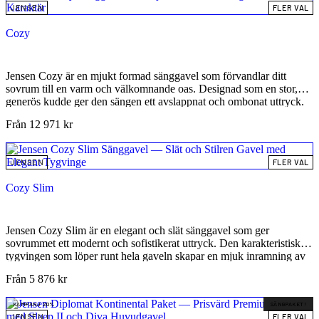
JENSEN
FLER VAL
Cloud är ett genomtänkt val för dig som vill förena estetik, funktion
och hållbar kvalitet, och är tillverkad av certifierade material som
Cozy
uppfyller AEH+ standarder för ergonomi, hygien, sängklimat och
lång hållbarhet.
Jensen Cozy är en mjukt formad sänggavel som förvandlar ditt
sovrum till en varm och välkomnande oas. Designad som en stor,
generös kudde ger den sängen ett avslappnat och ombonat uttryck.
De två dekorativa, stora knapparna tillför en modern karaktär och en
Från
12 971
kr
lekfull touch, vilket gör Cozy till det perfekta valet för dig som
värdesätter både stil och en hemtrevlig känsla.
JENSEN
FLER VAL
Cozy Slim
Jensen Cozy Slim är en elegant och slät sänggavel som ger
sovrummet ett modernt och sofistikerat uttryck. Den karakteristiska
tygvingen som löper runt hela gaveln skapar en mjuk inramning av
sängen och ger ett exklusivt hotellinspirerat utseende – utan att ta för
Från
5 876
kr
mycket plats i rummet. Med Jensens höga kvalitetsnivå och tidlösa
formspråk är Cozy Slim ett långsiktigt val för dig som vill
KAMPANJ 20%
SÄNGPAKET!
kombinera funktion, komfort och design i ett och samma uttryck.
JENSEN
FLER VAL