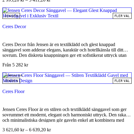
miljö där du vill få en lugn och omsorgsfull inramning av sängen.
Ceres är framtagen för dig som uppskattar mjuka textiler, stram
estetik och en gavel som lyfter helhetskänslan i rummet – utan att ta
JENSEN
FLER VAL
över. Med sin höjd på 95 cm och ett gediget djup på 7,5 cm ger
Ceres sänggavel en stabil och kvalitativ känsla. Den kan monteras
Ceres Decor
direkt på sängramen, placeras fristående på golvet eller kompletteras
med gavelben för en högre och mer exklusiv visuell effekt. Ceres
Sänggavel – en stilren och tidlös Jensen-klassiker som skapar
hotellkänsla och harmonisk elegans i ditt sovrum.
Ceres Decor från Jensen är en textilklädd och glest knappad
sänggavel som adderar elegans, karaktär och hotellkänsla till ditt
sovrum. Den diskreta knappningen ger ett sofistikerat uttryck utan
att ta över rummet, medan den generösa höjden skapar en stilren och
Från
5 282
kr
inbjudande inramning av sängen. Denna kvalitetsgavel är ett
långsiktigt och hållbart val som kompletterar både moderna och
KAMPANJ 20%
klassiska sovrum, tack vare Jensens välkända hantverk och noggrant
JENSEN
FLER VAL
utvalda material.
Ceres Floor
Jensen Ceres Floor är en stilren och textilklädd sänggavel som ger
sovrummet ett modernt, elegant och harmoniskt uttryck. Den raka
och minimalistiska designen gör gaveln enkel att kombinera med
olika sängar och inredningsstilar – perfekt för dig som vill skapa ett
3 621,60
kr
–
6 639,20
kr
inbjudande och ombonat sovrum utan att kompromissa med stil.