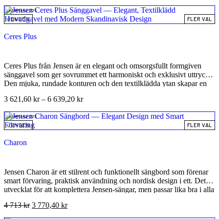
Med sitt tidlösa formspråk är Ceres Floor ett hållbart val som lyfter
KAMPANJ 20%
hela rummets estetik.
JENSEN
FLER VAL
Ceres Plus
Ceres Plus från Jensen är en elegant och omsorgsfullt formgiven
sänggavel som ger sovrummet ett harmoniskt och exklusivt uttryck.
Den mjuka, rundade konturen och den textilklädda ytan skapar en
varm och inbjudande känsla, samtidigt som gavelns höjd på 125 cm
3 621,60
kr
–
6 639,20
kr
ger rummet en tydlig och stilren hotellkaraktär. Ceres Plus är ett
perfekt val för dig som vill kombinera funktion, komfort och
KAMPANJ 20%
skandinavisk design på högsta nivå. Denna sänggavel är designad
JENSEN
FLER VAL
för att inte bara komplettera sängen estetiskt, utan även skapa en mer
ombonad och funktionell sovrumsmiljö – perfekt för dig som gillar
Charon
att läsa, koppla av eller bara njuta av en vacker inramning runt
sängen.
Jensen Charon är ett stilrent och funktionellt sängbord som förenar
smart förvaring, praktisk användning och nordisk design i ett. Det är
utvecklat för att komplettera Jensen-sängar, men passar lika bra i alla
sovrum där man vill ha ordning, harmoni och en exklusiv känsla.
4 713
kr
3 770,40
kr
Med sin utdragbara bordsskiva som döljer en praktisk gömd låda
och en öppen avlastningshylla, erbjuder Charon en genomtänkt