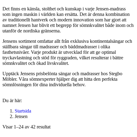
Det finns en känsla, stolthet och kunskap i varje Jensen-madrass
som ingen maskin i världen kan ersätta. Det är denna kombination
av traditionellt hantverk och modern innovation som har gjort att
namnet Jensen har blivit ett begrepp för sömnkvalitet både inom och
utanför de nordiska gränserna.
Jensens sortiment omfattar allt från exklusiva kontinentalsängar och
ställbara sängar till madrasser och bäddmadrasser i olika
fasthetsnivåer. Varje produkt är utvecklad för att ge optimal
tryckavlastning och stöd för ryggraden, vilket resulterar i bättre
sömnkvalitet och ökad livskvalitet.
Upptäck Jensens prisbelönta sängar och madrasser hos Stegbo
Möbler. Våra sömnexperter hjälper dig att hitta den perfekta
sömnlösningen för dina individuella behov.
Du är här:
Startsida
Jensen
Visar 1–24 av 42 resultat