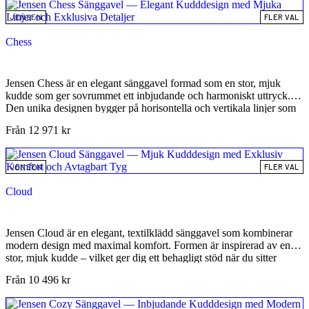
lösning för att hålla ordning på dina personliga tillhörigheter.
JENSEN
FLER VAL
Kombinationen av massivt trä, ren design och smart funktion gör
Charon till ett tidlöst och pålitligt tillskott i sovrummet.
Chess
Jensen Chess är en elegant sänggavel formad som en stor, mjuk
kudde som ger sovrummet ett inbjudande och harmoniskt uttryck.
Den unika designen bygger på horisontella och vertikala linjer som
skapar ett stilrent rutmönster, medan de små sidovingarna i hörnen
Från
12 971
kr
tillför en subtil och exklusiv detalj. Med sitt generösa djup och den
mjuka, omfamnande formen ger Chess-gaveln både visuell elegans
och ökad komfort när du sitter upp i sängen. Lyft känslan i ditt
JENSEN
FLER VAL
sovrum med Jensen Chess – en mjuk, modern och exklusiv
sänggavel som kombinerar komfort, kvalitet och skandinavisk
Cloud
design.
Jensen Cloud är en elegant, textilklädd sänggavel som kombinerar
modern design med maximal komfort. Formen är inspirerad av en
stor, mjuk kudde – vilket ger dig ett behagligt stöd när du sitter
upprätt i sängen samtidigt som den skapar en harmonisk, inbjudande
Från
10 496
kr
atmosfär i sovrummet. De dubbla dekorsömmarna på framsidan ger
gaveln ett sofistikerat uttryck, medan det avtagbara tyget gör det
enkelt att rengöra eller byta färg för att uppdatera stilen i rummet.