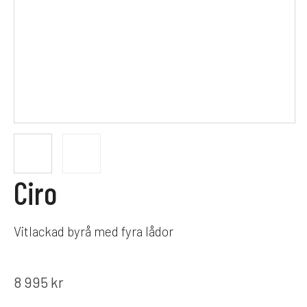
Ciro
Vitlackad byrå med fyra lådor
8 995
kr