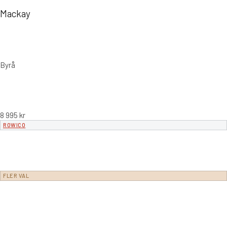
Mackay
Byrå
8 995
kr
ROWICO
FLER VAL