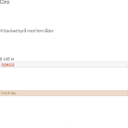
Ciro
Vitlackad byrå med fem lådor
8 495
kr
ROWICO
FLER VAL