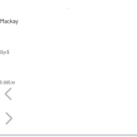
Mackay
Byrå
5 995
kr