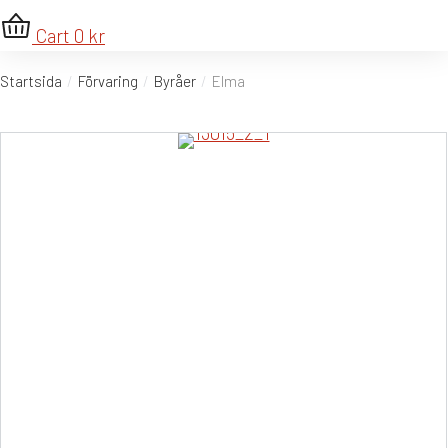
Cart
0
kr
Startsida
Förvaring
Byråer
Elma
Du är här: