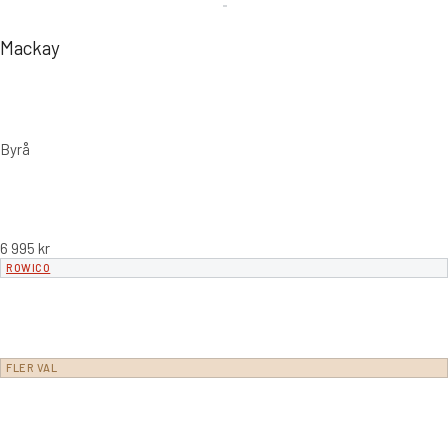
Mackay
Byrå
6 995
kr
ROWICO
FLER VAL