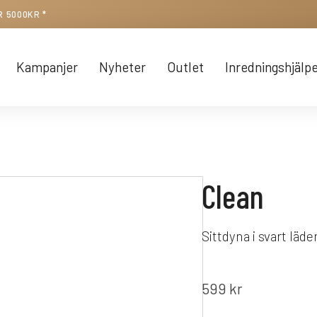
R 5000KR *
Kampanjer
Nyheter
Outlet
Inredningshjälp
Clean
Sittdyna i svart läde
599
kr