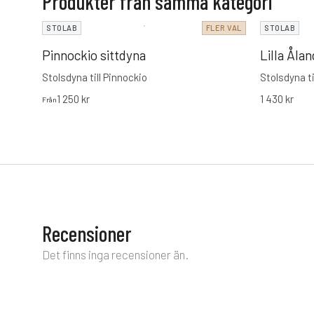
Produkter från samma kategori
STOLAB
FLER VAL
STOLAB
Pinnockio sittdyna
Lilla Åla
Stolsdyna till Pinnockio
Stolsdyna ti
1 250
kr
1 430
kr
Från
Recensioner
Det finns inga recensioner än.