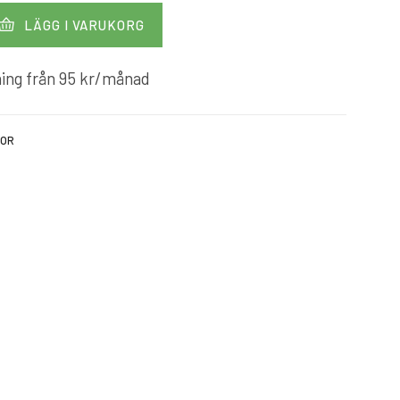
LÄGG I VARUKORG
ing från
95
kr
/månad
KOR