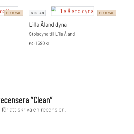
ROWI
FLER VAL
STOLAB
FLER VAL
Fult
Lilla Åland dyna
Stols
Stolsdyna till Lilla Åland
245
kr
1 590
kr
Från
 recensera ”Clean”
d
för att skriva en recension.