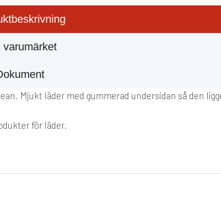
ktbeskrivning
 varumärket
Dokument
n Clean. Mjukt läder med gummerad undersidan så den ligg
dukter för läder.