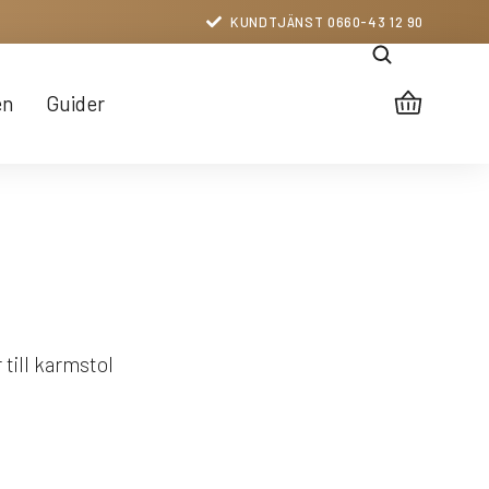
KUNDTJÄNST 0660-43 12 90
en
Guider
r till karmstol