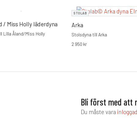
STOLAB
nd / Miss Holly läderdyna
Arka
ll Lilla Åland/Miss Holly
Stolsdyna till Arka
2 950
kr
Bli först med att
Du måste vara
inlogga