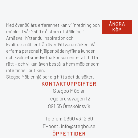
ÅNGRA
Med över 80 års erfarenhet kan vi inredning och
KÖP
möbler. I vår 2500 m² stora utställning i
Arnäsvall hittar du inspiration och
kvalitetsmöbler från över 140 varumärken. Vår
erfarna personal hjälper både nyfikna kunder
och kvalitetsmedvetna konsumenter att hitta
rätt – och vi kan även beställa hem möbler som
inte finns i butiken.
Stegbo Möbler hjälper dig hitta det du söker!
KONTAKTUPPGIFTER
Stegbo Möbler
Tegelbruksvägen 12
891 55 Örnsköldsvik
Telefon: 0660 43 12 90
E-post: info@stegbo.se
ÖPPETTIDER