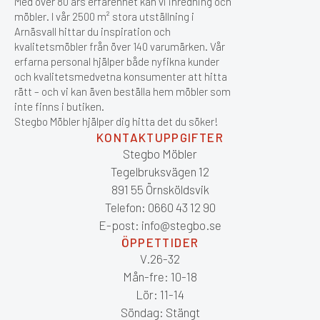
Med över 80 års erfarenhet kan vi inredning och
möbler. I vår 2500 m² stora utställning i
Arnäsvall hittar du inspiration och
kvalitetsmöbler från över 140 varumärken. Vår
erfarna personal hjälper både nyfikna kunder
och kvalitetsmedvetna konsumenter att hitta
rätt – och vi kan även beställa hem möbler som
inte finns i butiken.
Stegbo Möbler hjälper dig hitta det du söker!
KONTAKTUPPGIFTER
Stegbo Möbler
Tegelbruksvägen 12
891 55 Örnsköldsvik
Telefon: 0660 43 12 90
E-post: info@stegbo.se
ÖPPETTIDER
V.26-32
Mån-fre: 10-18
Lör: 11-14
Söndag: Stängt