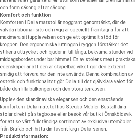
materialvalet garanterar en stol som behåller sin premiumfinish
och form säsong efter säsong.
Komfort och funktion
Komforten i Delia matstol är noggrant genomtänkt, där de
välvda ribborna i sits och rygg är speciellt framtagna för att
maximera sittupplevelsen och ge ett optimalt stöd för
kroppen. Den ergonomiska lutningen i ryggen förstärker det
stilrena uttrycket och bjuder in till långa, bekväma stunder vid
middagsbordet under bar himmel. En av stolens mest praktiska
egenskaper är att den är stapelbar, vilket gör den extremt
smidig att förvara när den inte används. Denna kombination av
estetik och funktionalitet gör Delia till det självklara valet för
både den lilla balkongen och den stora terrassen.
Upplev den skandinaviska elegansen och den enastående
komforten i Delia matstol hos Stegbo Möbler. Beställ dina
stolar direkt på stegbo.se eller besök vår butik i Örnsköldsvik
för att se vårt fullständiga sortiment av exklusiva utemöbler
från Brafab och hitta din favoritfärg i Delia-serien.
Produktinformation: