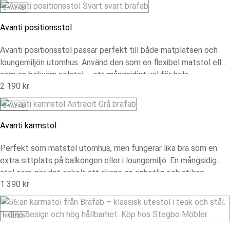
BRAFAB
Avanti positionsstol
Avanti positionsstol passar perfekt till både matplatsen och
loungemiljön utomhus. Använd den som en flexibel matstol eller
som en bekväm solstol – ett mångsidigt val för hela
2 190
kr
sommarsäsongen.
BRAFAB
Avanti karmstol
Perfekt som matstol utomhus, men fungerar lika bra som en
extra sittplats på balkongen eller i loungemiljö. En mångsidig
stol som gör det enkelt att skapa en enhetlig och stilren
1 390
kr
uteplats.
BRAFAB