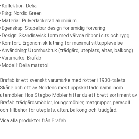
•
Kollektion:
Delia
•
Färg:
Nordic Green
•
Material:
Pulverlackerad aluminium
•
Egenskap:
Stapelbar design för smidig förvaring
•
Design:
Skandinavisk form med välvda ribbor i sits och rygg
•
Komfort:
Ergonomisk lutning för maximal sittupplevelse
•
Användning:
Utomhusbruk (trädgård, uteplats, altan, balkong)
•
Varumärke:
Brafab
•
Modell:
Delia matstol
Brafab är ett svenskt varumärke med rötter i 1930-talets
Skåne och ett av Nordens mest uppskattade namn inom
utemöbler. Hos Stegbo Möbler hittar du ett brett sortiment av
Brafab trädgårdsmöbler, loungemöbler, matgrupper, parasoll
och tillbehör för uteplats, altan, balkong och trädgård.
Visa alla produkter från
Brafab