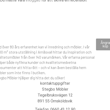
Du måste vara
inloggad
för att skriva en recension.
Ångr
köp
 över 80 års erfarenhet kan vi inredning och möbler. I vår
0 m² stora utställning i Arnäsvall hittar du inspiration och
litetsmöbler från över 140 varumärken. Vår erfarna personal
älper både nyfikna kunder och kvalitetsmedvetna
sumenter att hitta rätt – och vi kan även beställa hem
ler som inte finns i butiken.
gbo Möbler hjälper dig hitta det du söker!
kontaktuppgifter
Stegbo Möbler
Tegelbruksvägen 12
891 55 Örnsköldsvik
Telefon: 0660 43 12 90