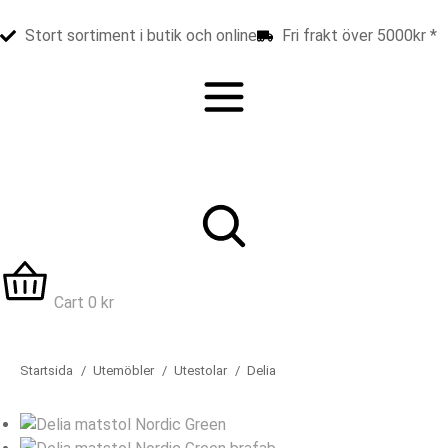
Stort sortiment i butik och online
Fri frakt över 5000kr *
Cart
0
kr
Startsida
Utemöbler
Utestolar
Delia
Du är här: