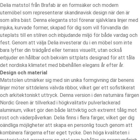
Delia matstol från Brafab är en formsäker och modern
utemöbel som representerar skandinavisk design när den är
som allra bäst. Denna eleganta stol förenar självklara linjer med
mjuka, kurvade former, skapad för dig som vill förvandla din
uteplats till en stilren och inbjudande miljö för både vardag och
fest. Genom att välja Delia investerar du i en möbel som inte
bara lyfter din trädgård eller terrass visuellt, utan också
erbjuder en hållbar och bekväm sittplats designad för att tåla
det nordiska klimatet med bibehållen elegans år efter år.
Design och material
Matstolen utmärker sig med sin unika formgivning där benens
linjer möter sittdelens välvda ribbor, vilket ger ett sofistikerat
och arkitektoniskt uttryck. Denna version i den naturnära färgen
Nordic Green är tillverkad i högkvalitativ pulverlackerad
aluminium, vilket gör den både lättviktig och extremt tålig mot
rost och väderpåverkan. Delia finns i flera färger, vilket ger dig
oändliga möjligheter att skapa en personlig touch genom att
kombinera färgerna efter eget tycke. Den höga kvaliteten i