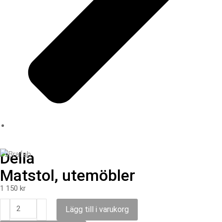
Delia
Matstol, utemöbler
1 150
kr
Lägg till i varukorg