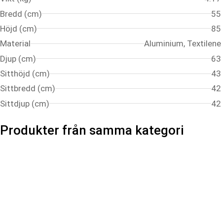
Bredd (cm)
55
Höjd (cm)
85
Material
Aluminium, Textilene
Djup (cm)
63
Sitthöjd (cm)
43
Sittbredd (cm)
42
Sittdjup (cm)
42
Produkter från samma kategori
BRAFAB
BRAFAB
BRAFAB
Delia
Delia
Delia
Matstol, utemöbler
Matstol, utemöbler
Matstol, utemö