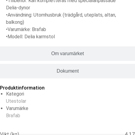
•
Tillbehör:
Kan kompletteras med specialanpassade
Delia-dynor
•
Användning:
Utomhusbruk (trädgård, uteplats, altan,
balkong)
•
Varumärke:
Brafab
•
Modell:
Delia karmstol
Om varumärket
Dokument
Produktinformation
Kategori
Utestolar
Varumärke
Brafab
Vikt (kg)
4.17