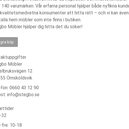
 140 varumärken. Vår erfarna personal hjälper både nyfikna kund
kvalitetsmedvetna konsumenter att hitta rätt – och vi kan även
älla hem möbler som inte finns i butiken.
bo Möbler hjälper dig hitta det du söker!
gra köp
taktuppgifter
gbo Möbler
elbruksvägen 12
55 Örnsköldsvik
fon: 0660 43 12 90
ost: info@stegbo.se
ettider
6-32
-fre: 10-18