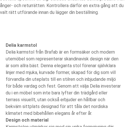
ånger- och returrätten. Kontrollera därför en extra gång att du
valt rätt utförande innan du lägger din beställning.
Produktbeskrivning
Delia karmstol
Delia karmstol från Brafab är en formsäker och modern
utemöbel som representerar skandinavisk design när den
är som allra bäst. Denna eleganta stol förenar självklara
linjer med mjuka, kurvade former, skapad för dig som vill
förvandla din uteplats till en stilren och inbjudande miljö
för både vardag och fest. Genom att välja Delia investerar
du i en möbel som inte bara lyfter din trädgård eller
terrass visuellt, utan också erbjuder en hållbar och
bekväm sittplats designad för att tåla det nordiska
klimatet med bibehållen elegans år efter år.
Design och material
Karmstolen utmärker sig med sin unika formgivning där