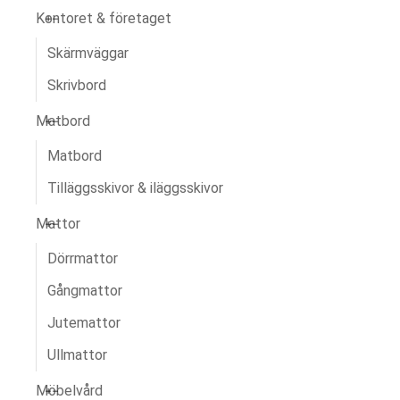
Kontoret & företaget
Skärmväggar
Skrivbord
Matbord
Matbord
Tilläggsskivor & iläggsskivor
Mattor
Dörrmattor
Gångmattor
Jutemattor
Ullmattor
Möbelvård