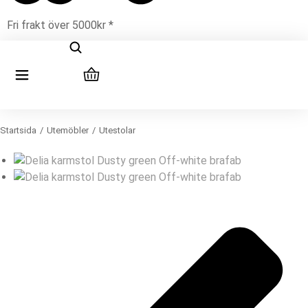
Fri frakt över 5000kr *
Startsida
Utemöbler
Utestolar
Du är här: