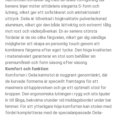
benens linjer möter sittdelens eleganta S-form och
lutning, vilket ger ett sofistikerat och arkitektoniskt
uttryck. Delia är tillverkad i högkvalitativ pulverlackerad
aluminium, vilket gör den både lättviktig och extremt tålig
mot rost och väderpåverkan. En av seriens största
fördelar är de nio olika färgvalen, vilket ger dig oändliga
möjligheter att skapa en personlig touch genom att
kombinera färgerna efter eget tycke. Den höga kvaliteten
i materialvalet garanterar en stol som behåller sin
premiumfinish och form säsong efter säsong.
Komfort och funktion
Komforten i Delia karmstol är noggrant genomtänkt, där
de kurvade formerna är speciellt framtagna för att
maximera sittupplevelsen och ge ett optimalt stöd för
kroppen. Den ergonomiska lutningen i rygg och sits bjuder
in till långa, bekväma stunder vid middagsbordet under bar
himmel. För att ytterligare höja komforten kan stolen med
fördel kompletteras med de specialanpassade Delia-