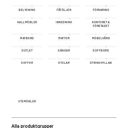
BELYSNING
FÅTÖLJER
FÖRVARING
HALLMÖBLER
INREDNING
KONTORET &
FÖRETAGET
MATBORD
MATTOR
MÖBELVÅRD
OUTLET
SÄNGAR
SOFFBORD
SOFFOR
STOLAR
STRINGHYLLAN
UTEMÖBLER
Alla produktgrupper