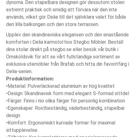
dynorna. Den stapelbara designen gör dessutom stolen
extremt praktisk och smidig att förvara när den inte
används, vilket gör Delia till det självklara valet för både
den lilla balkongen och den stora terrassen.
Upplev den skandinaviska elegansen och den enastående
komforten i Delia karmstol hos Stegbo Möbler. Beställ
dina stolar direkt på stegbo.se eller besök vår butik i
Örnsköldsvik för att se vårt fullständiga sortiment av
exklusiva utemöbler från Brafab och hitta din favoritfärg i
Delia-serien.
Produktinformation:
•
Material:
Pulverlackerad aluminium av hög kvalitet
•
Design:
Skandinavisk form med elegant S-formad sittdel
•
Färger:
Finns i nio olika färger för personlig kombination
•
Egenskaper:
Rostbeständig, väderbeständig, stapelbar
design
•
Komfort:
Ergonomiskt kurvade former för maximal
sittupplevelse