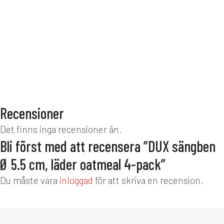
ELITE
ELITE
FLER VAL
ELITE
FL
Sängben
Sängben metall,
Sängben kona
vinkelben, 4-p
4-p
p
Sängben
Sängben
Sängben
1 700
kr
1 395
kr
1 395
kr
Recensioner
Det finns inga recensioner än.
Bli först med att recensera ”DUX sängben
Ø 5.5 cm, läder oatmeal 4-pack”
Du måste vara
inloggad
för att skriva en recension.