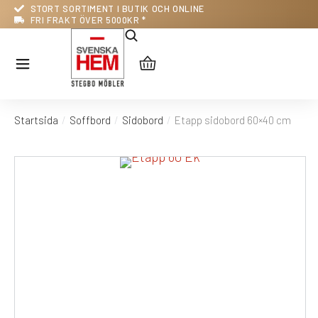
STORT SORTIMENT I BUTIK OCH ONLINE
FRI FRAKT ÖVER 5000KR *
Startsida
Soffbord
Sidobord
Etapp sidobord 60×40 cm
Du är här: