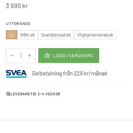
3 990
kr
UTFÖRANDE
Ek
Rökt ek
Svartbetsad ek
Vitpigmenterad ek
LÄGG I VARUKORG
Delbetalning från
229
kr
/månad
LEVERANSTID 2-4 VECKOR