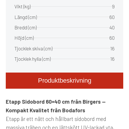
Vikt (kg)
9
Längd (cm)
60
Bredd (cm)
40
Höjd (cm)
60
Tjocklek skiva (cm)
16
Tjocklek hylla (cm)
16
Produktbeskrivning
Etapp Sidobord 60×40 cm från Birgers —
Kompakt Kvalitet från Bodafors
Etapp är ett nätt och hållbart sidobord med
massiva träben och en lättskött UV-lackad yta,