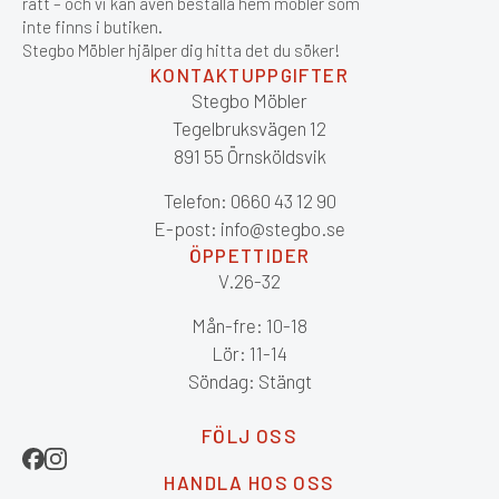
rätt – och vi kan även beställa hem möbler som
inte finns i butiken.
Stegbo Möbler hjälper dig hitta det du söker!
KONTAKTUPPGIFTER
Stegbo Möbler
Tegelbruksvägen 12
891 55 Örnsköldsvik
Telefon: 0660 43 12 90
E-post: info@stegbo.se
ÖPPETTIDER
V.26-32
Mån-fre: 10-18
Lör: 11-14
Söndag: Stängt
FÖLJ OSS
HANDLA HOS OSS