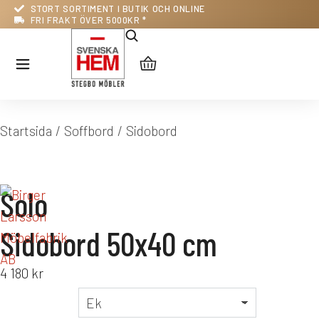
STORT SORTIMENT I BUTIK OCH ONLINE
FRI FRAKT ÖVER 5000KR *
Du är här:
Startsida
Soffbord
Sidobord
Solo
Sidobord 50x40 cm
4 180
kr