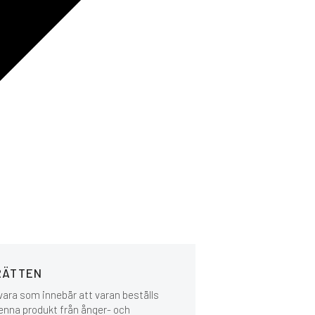
RÄTTEN
vara som innebär att varan beställs
denna produkt från ånger- och