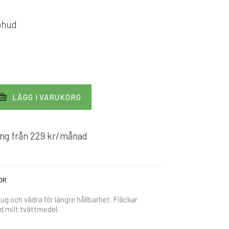
kohud
LÄGG I VARUKORG
ng från
229
kr
/månad
OR
 och vädra för längre hållbarhet. Fläckar
d milt tvättmedel.