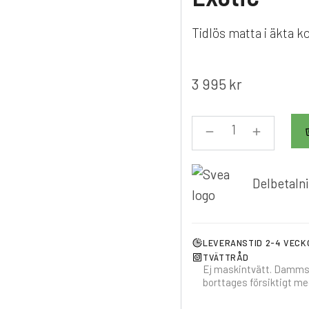
Tidlös matta i äkta 
3 995
kr
Delbetalni
LEVERANSTID 2-4 VECK
TVÄTTRÅD
Ej maskintvätt. Dammsug
borttages försiktigt me