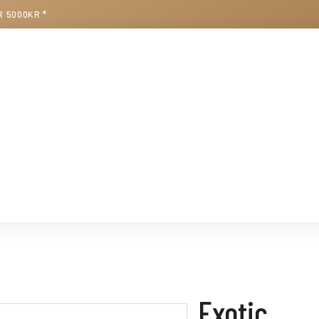
R 5000KR *
Exotic